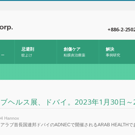
+886-2-250
忌避剤
創傷ケア
解決
リー
蚊よけ
粘膜炎治療薬
事例研究
ブヘルス展、ドバイ。2023年1月30日～
04
Hannox
年にアラブ首長国連邦ドバイのADNECで開催されるARAB HEALT