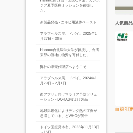
Hannox第32回「国境なき愛」カンボ
ジア夏季医療ミッションを後援し
た。
新製品発売 - ニキビ用液体ペースト
人気商品
アラブヘルス展、ドバイ。2025年1
月27日～30日
Hannox台北医学大学が後援し、台湾
東部の僻地に物資を寄付した。
弊社の販売代理店へようこそ
アラブヘルス展、ドバイ。2024年1
月29日～2月1日
西アフリカ向けマラリア予防ソリュ
ーション - DORAS蚊よけ製品
血糖測定
地球温暖化によりデング熱の症例が
急増している、とWHOが警告
ドイツ医療見本市。2023年11月13日
～16日