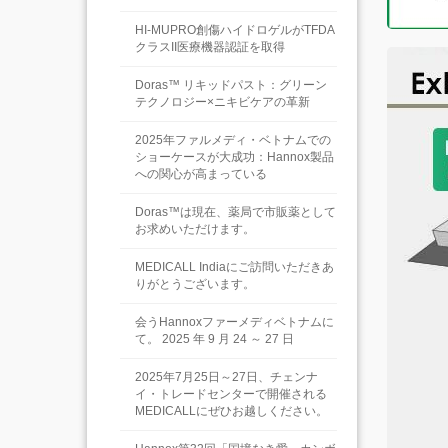
HI-MUPRO創傷ハイドロゲルがTFDA
クラスII医療機器認証を取得
Doras™ リキッドパスト：グリーン
テクノロジー×ニキビケアの革新
2025年ファルメディ・ベトナムでの
ショーケースが大成功：Hannox製品
への関心が高まっている
Doras™は現在、薬局で市販薬として
お求めいただけます。
MEDICALL Indiaにご訪問いただきあ
りがとうございます。
会うHannoxファーメディベトナムに
て。 2025 年 9 月 24 ～ 27 日
2025年7月25日～27日、チェンナ
イ・トレードセンターで開催される
MEDICALLにぜひお越しください。