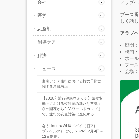
会社
アラブヘ
ブース番
医学
しく話し
忌避剤
アラブヘ
創傷ケア
期間：2
時間：
解決
ホール
ブース番
ニュース
会場：
東南アジア旅行における蚊の予防に
関する意識向上
【2026年旅行健康ウォッチ】気候変
動下における蚊対策の新たな常識：
桜の開花からFIFAワールドカップま
で、旅行の安全対策は進化する
会うHannoxWHXドバイ（旧アレ
ブ・ヘルス）にて、2026年2月9日～
12日開催。