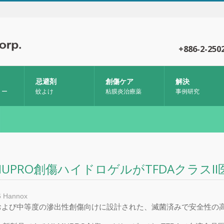
+886-2-250
忌避剤
創傷ケア
解決
リー
蚊よけ
粘膜炎治療薬
事例研究
-MUPRO創傷ハイドロゲルがTFDAクラス
6
Hannox
および中等度の滲出性創傷向けに設計された、滅菌済みで安全性の高