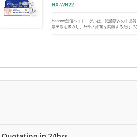
HX-WH22
Hannox創傷ハイドロゲルは、滅菌済みの非
滲出液を吸収し、外部の細菌を隔離するだけで
組織を保護し、創傷治癒を促進します。Hann
性足病変）、術後創傷、軽度の火傷ややけどに特
アルコールフリーで刺激性がなく、優れた創傷管理効
ISO13485