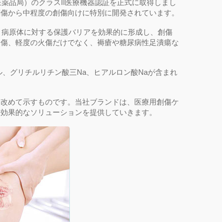
食品医薬品局）のクラスII医療機器認証を正式に取得しまし
創傷から中程度の創傷向けに特別に開発されています。
す。病原体に対する保護バリアを効果的に形成し、創傷
り傷、軽度の火傷だけでなく、褥瘡や糖尿病性足潰瘍な
、グリチルリチン酸三Na、ヒアルロン酸Naが含まれ
を改めて示すものです。当社ブランドは、医療用創傷ケ
る効果的なソリューションを提供していきます。