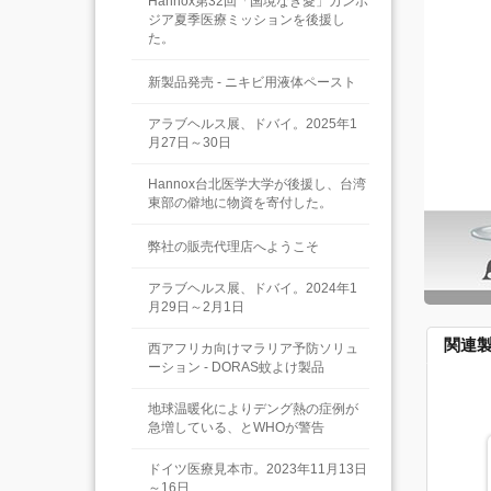
Hannox第32回「国境なき愛」カンボ
ジア夏季医療ミッションを後援し
た。
新製品発売 - ニキビ用液体ペースト
アラブヘルス展、ドバイ。2025年1
月27日～30日
Hannox台北医学大学が後援し、台湾
東部の僻地に物資を寄付した。
弊社の販売代理店へようこそ
アラブヘルス展、ドバイ。2024年1
月29日～2月1日
関連
西アフリカ向けマラリア予防ソリュ
ーション - DORAS蚊よけ製品
地球温暖化によりデング熱の症例が
急増している、とWHOが警告
ドイツ医療見本市。2023年11月13日
～16日