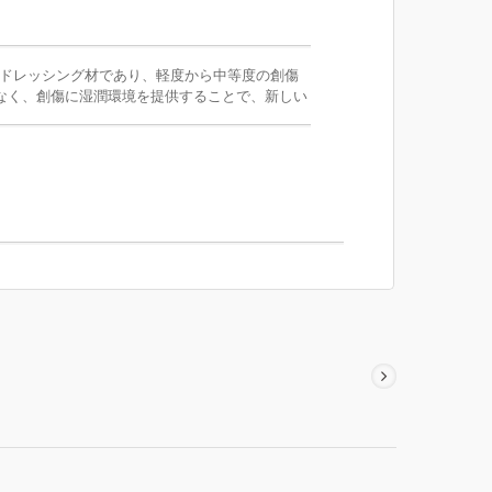
晶質ドレッシング材であり、軽度から中等度の創傷
なく、創傷に湿潤環境を提供することで、新しい
ox創傷ハイドロゲルは、慢性創傷（褥瘡、糖尿病
に適しています。Hannox創傷ハイドロゲルは
果を発揮します。 QMS / TFDA /