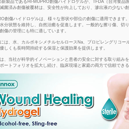
oxの新製品であるHI-MUPRO創傷ハイドロゲルが、TFDA（台湾
滅菌済み創傷被覆材は、安全性が向上しており、滲出液の少ない
UPRO創傷ハイドロゲルは、様々な形状や部位の創傷に適用できま
水分状態を維持し、自然治癒を促進します。一般的な擦り傷、切
創傷の管理にも特に適しています。
には、水、カルボキシメチルセルロースNa、プロピレングリコール
優しくも長時間持続する保湿と保護効果を提供します。
は、当社が科学的イノベーションと患者の安全に対する取り組み
ポートフォリオを拡大し続け、臨床現場と家庭の両方で信頼でき