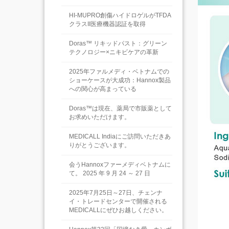
HI-MUPRO創傷ハイドロゲルがTFDA
クラスII医療機器認証を取得
Doras™ リキッドパスト：グリーン
テクノロジー×ニキビケアの革新
2025年ファルメディ・ベトナムでの
ショーケースが大成功：Hannox製品
への関心が高まっている
Doras™は現在、薬局で市販薬として
お求めいただけます。
MEDICALL Indiaにご訪問いただきあ
りがとうございます。
会うHannoxファーメディベトナムに
て。 2025 年 9 月 24 ～ 27 日
2025年7月25日～27日、チェンナ
イ・トレードセンターで開催される
MEDICALLにぜひお越しください。