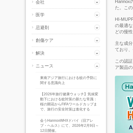
Hann
会社
た。この
医学
HI-M
の最適な
忌避剤
どの慢性
創傷ケア
主な成分
ており、
解決
この認証
ニュース
ア製品の
東南アジア旅行における蚊の予防に
関する意識向上
【2026年旅行健康ウォッチ】気候変
動下における蚊対策の新たな常識：
桜の開花からFIFAワールドカップま
で、旅行の安全対策は進化する
会うHannoxWHXドバイ（旧アレ
ブ・ヘルス）にて、2026年2月9日～
12日開催。