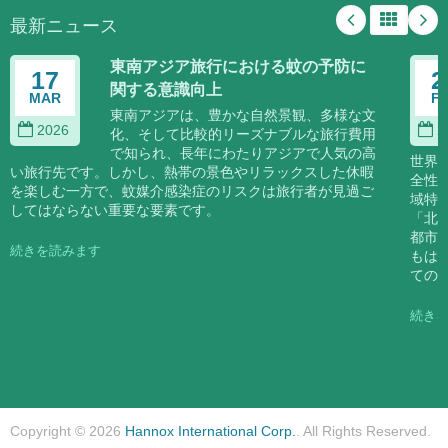
最新ニュース
東南アジア旅行における蚊の予防に
17
2
関する意識向上
MAR
F
東南アジアは、豊かな自然景観、多様な文
2026
2
化、そして比較的リーズナブルな旅行費用
で知られ、長年にわたりアジアで人気の高
世界
い旅行先です。しかし、熱帯の景色やリラックスした休暇
全性
を楽しむ一方で、蚊媒介感染症のリスクは旅行者が見過ご
域特
してはならない重要な要素です。
「北
都市
続きを読みます
もは
ての
続き
Copyright © 2026
Hannox International Corp.
. All Rights Reserved.