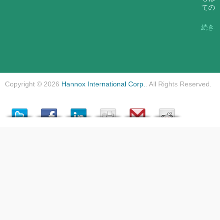
ての
続き
Copyright © 2026
Hannox International Corp.
. All Rights Reserved.