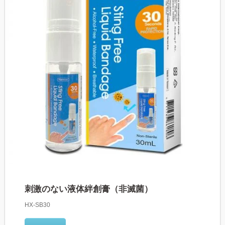
刺激のない液体絆創膏（非滅菌）
HX-SB30