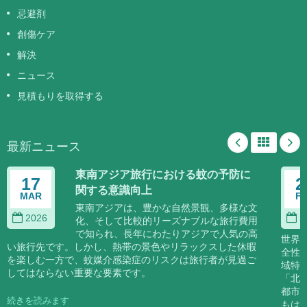
忌避剤
創傷ケア
解決
ニュース
見積もりを取得する
最新ニュース
東南アジア旅行における蚊の予防に
17
2
関する意識向上
MAR
F
東南アジアは、豊かな自然景観、多様な文
2026
2
化、そして比較的リーズナブルな旅行費用
で知られ、長年にわたりアジアで人気の高
世界
い旅行先です。しかし、熱帯の景色やリラックスした休暇
全性
を楽しむ一方で、蚊媒介感染症のリスクは旅行者が見過ご
域特
してはならない重要な要素です。
「北
都市
続きを読みます
もは