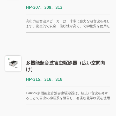
HP-307、309、313
高出力超音波スピーカーは、非常に強力な超音波を発し
ます。衛生的で安全、信頼性が高く、化学物質を使用せ
ず、環境に優しく、人体に副作用はありません。適用範
囲は100～230平方メートルです。家庭、一般商店、小
規模レストランでの使用に適しています。
多機能超音波害虫駆除器（広い空間向
け）
HP-315、316、318
Hannox多機能超音波害虫駆除器は、幅広い音波を発す
ることで害虫の神経系を阻害し、有害な化学物質を使用
せずにネズミ、ゴキブリ、昆虫を追い払います。適用範
囲は330～660平方メートル（機種によって異なりま
す）。倉庫、工場、オフィスなどの広いエリア向けに特