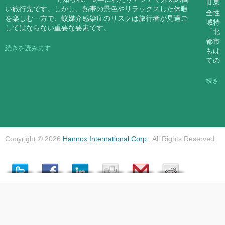
世界
い旅行先です。しかし、熱帯の景色やリラックスした休暇
全性
を楽しむ一方で、蚊媒介感染症のリスクは旅行者が見過ご
域特
してはならない重要な要素です。
「北
都市
続きを読みます
もは
ての
続き
Copyright © 2026
Hannox International Corp.
. All Rights Reserved.