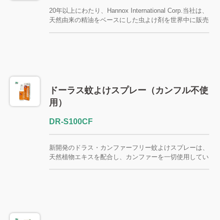
20年以上にわたり、Hannox International Corp.当社は、
天然由来の精油をベースにした虫よけ剤を世界中に販売
しています。台湾の権威ある研究所による試験で効果が
実証された当社の製品は、台湾に生息するヌカカやデン
グ熱を媒介する蚊から効果的に身を守ります。 SGSレ
ポートを含む包括的な資料をご提供し、当社の製品が
DEETフリー、重金属フリー、そして肌に優しいことを
証明いたします。海外の複数の市場で登録実績のある、
安全で効果が実証済みの当社の虫よけ剤は、大人、子
ドーラス蚊よけスプレー（カンフル不使
供、高齢者、そして小型ペットにも最適です。 天然成
用）
分配合で安全かつ効果が最大12時間持続する蚊よけパッ
チは、お子様を蚊の刺咬から守ります。OEM/ODMサー
DR-S100CF
ビスも承っております。
新開発のドラス・カンファーフリー蚊よけスプレーは、
天然植物エキスを配合し、カンファーを一切使用してい
ません。ご家族、特にG6PD欠損症（ファビズム）の方
にも安心してお使いいただけます。軽くてべたつかない
テクスチャーで、蚊の刺されから肌を守ります。