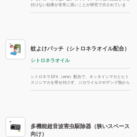
付けない効果が非常に高いことが研究で示されていま
す。蚊に刺されるのを防ぎ、ジカウイルスの感染予防に
役立てましょう。 DEET不使用の純粋な天然成分、
SGS認証済み、安全に使用でき、8～12時間効果が持続
します。 出典：http://www.who.int/features/qa/zika/en/
蚊よけパッチ（シトロネラオイル配合）
シトロネラオイル
シトロネラ10％（w/w）配合で、ネッタイシマカとヒト
スジシマカを寄せ付けず、ジカウイルスやデング熱から
も遠ざけます。1枚あたり直径3メートルで広範囲をカバ
ーし、効果は8～12時間持続します。 出典：
http://www.who.int/features/qa/zika/en/
多機能超音波害虫駆除器（狭いスペース
向け）