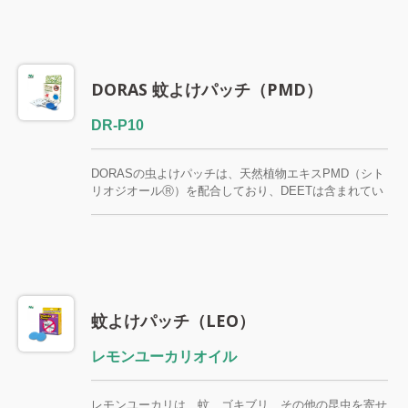
DORAS 蚊よけパッチ（PMD）
DR-P10
DORASの虫よけパッチは、天然植物エキスPMD（シト
リオジオールⓇ）を配合しており、DEETは含まれてい
ません。 蚊を寄せ付けない効果が8～12時間持続し、効
果を維持するために個包装されています。 デング熱を
媒介する蚊（ネッタイシマカ）とジカ熱に対抗
蚊よけパッチ（LEO）
レモンユーカリオイル
レモンユーカリは、蚊、ゴキブリ、その他の昆虫を寄せ