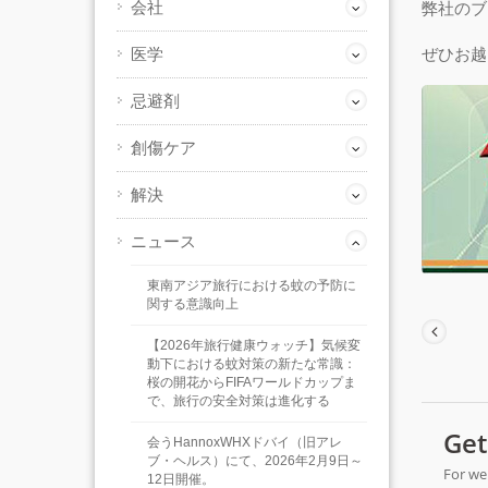
会社
弊社のブ
医学
ぜひお越
忌避剤
創傷ケア
解決
ニュース
東南アジア旅行における蚊の予防に
関する意識向上
【2026年旅行健康ウォッチ】気候変
動下における蚊対策の新たな常識：
桜の開花からFIFAワールドカップま
で、旅行の安全対策は進化する
会うHannoxWHXドバイ（旧アレ
ブ・ヘルス）にて、2026年2月9日～
12日開催。