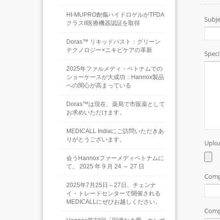
HI-MUPRO創傷ハイドロゲルがTFDA
クラスII医療機器認証を取得
Doras™ リキッドパスト：グリーン
テクノロジー×ニキビケアの革新
2025年ファルメディ・ベトナムでの
ショーケースが大成功：Hannox製品
への関心が高まっている
Doras™は現在、薬局で市販薬として
お求めいただけます。
MEDICALL Indiaにご訪問いただきあ
りがとうございます。
会うHannoxファーメディベトナムに
て。 2025 年 9 月 24 ～ 27 日
2025年7月25日～27日、チェンナ
イ・トレードセンターで開催される
MEDICALLにぜひお越しください。