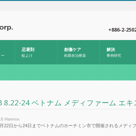
+886-2-250
忌避剤
創傷ケア
解決
リー
蚊よけ
粘膜炎治療薬
事例研究
13 8.22-24 ベトナム メディファーム エ
16
Hannox
ox8月22日から24日までベトナムのホーチミン市で開催されるメデ