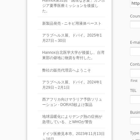
Hannox第32回「国境なき愛」カンボ
ジア夏季医療ミッションを後援し
た。
新製品発売 - ニキビ用液体ペースト
アラブヘルス展、ドバイ。2025年1
月27日～30日
Hannox台北医学大学が後援し、台湾
東部の僻地に物資を寄付した。
弊社の販売代理店へようこそ
アラブヘルス展、ドバイ。2024年1
月29日～2月1日
西アフリカ向けマラリア予防ソリュ
ーション - DORAS蚊よけ製品
地球温暖化によりデング熱の症例が
急増している、とWHOが警告
ドイツ医療見本市。2023年11月13日
～16日