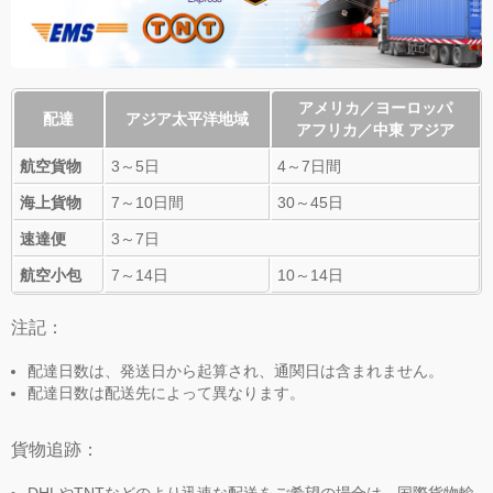
アメリカ／ヨーロッパ
配達
アジア太平洋地域
アフリカ／中東 アジア
航空貨物
3～5日
4～7日間
海上貨物
7～10日間
30～45日
速達便
3～7日
航空小包
7～14日
10～14日
注記：
配達日数は、発送日から起算され、通関日は含まれません。
配達日数は配送先によって異なります。
貨物追跡：
DHLやTNTなどのより迅速な配送をご希望の場合は、国際貨物輸