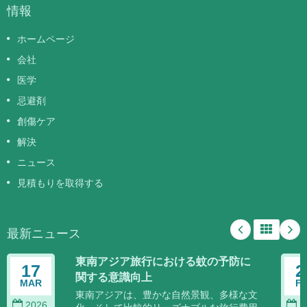
情報
ホームページ
会社
医学
忌避剤
創傷ケア
解決
ニュース
見積もりを取得する
最新ニュース
東南アジア旅行における蚊の予防に
17
2
関する意識向上
MAR
F
東南アジアは、豊かな自然景観、多様な文
2026
2