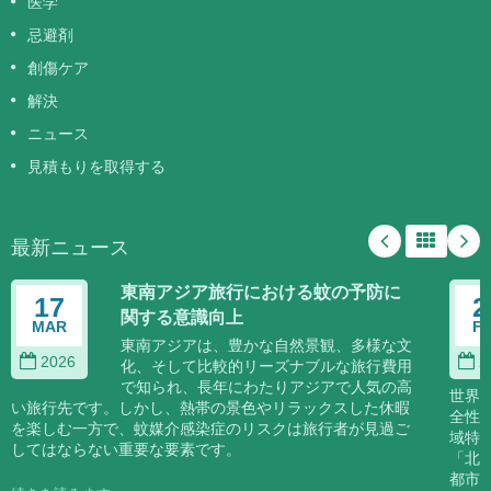
医学
忌避剤
創傷ケア
解決
ニュース
見積もりを取得する
最新ニュース
東南アジア旅行における蚊の予防に
17
2
関する意識向上
MAR
F
東南アジアは、豊かな自然景観、多様な文
2026
2
化、そして比較的リーズナブルな旅行費用
で知られ、長年にわたりアジアで人気の高
世界
い旅行先です。しかし、熱帯の景色やリラックスした休暇
全性
を楽しむ一方で、蚊媒介感染症のリスクは旅行者が見過ご
域特
してはならない重要な要素です。
「北
都市