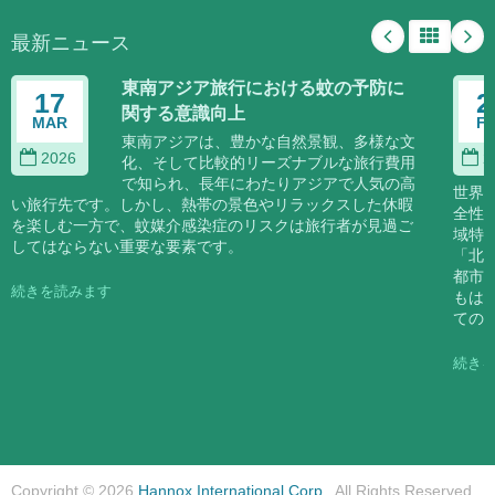
最新ニュース
東南アジア旅行における蚊の予防に
17
2
関する意識向上
MAR
F
東南アジアは、豊かな自然景観、多様な文
2026
2
化、そして比較的リーズナブルな旅行費用
で知られ、長年にわたりアジアで人気の高
世界
い旅行先です。しかし、熱帯の景色やリラックスした休暇
全性
を楽しむ一方で、蚊媒介感染症のリスクは旅行者が見過ご
域特
してはならない重要な要素です。
「北
都市
続きを読みます
もは
ての
続き
Copyright © 2026
Hannox International Corp.
. All Rights Reserved.