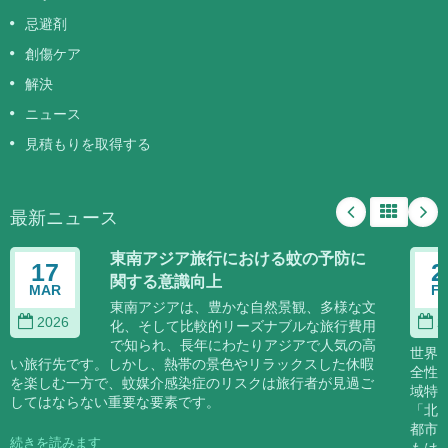
忌避剤
創傷ケア
解決
ニュース
見積もりを取得する
最新ニュース
東南アジア旅行における蚊の予防に
17
2
関する意識向上
MAR
F
東南アジアは、豊かな自然景観、多様な文
2026
2
化、そして比較的リーズナブルな旅行費用
で知られ、長年にわたりアジアで人気の高
世界
い旅行先です。しかし、熱帯の景色やリラックスした休暇
全性
を楽しむ一方で、蚊媒介感染症のリスクは旅行者が見過ご
域特
してはならない重要な要素です。
「北
都市
続きを読みます