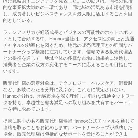
けた戦略的イニシアチブを発表した。この動きは、同社の包括
的な事業拡大戦略の一環であり、同地域の活気ある市場を開拓
し、成長著しいビジネスチャンスを最大限に活用することを目
的としている。
ラテンアメリカが経済成長とビジネスの可能性のホットスポッ
トとして台頭する中、Hannox当社は、アクセス性の向上と流通
チャネルの効率化を図るため、地元の販売代理店との強固なパ
ートナーシップ構築に注力しています。信頼できる販売代理店
との提携を通じて、地域全体の多様な市場に効果的に浸透し、
消費者と企業の双方の変化するニーズに応えることを目指して
います。
販売代理店の選定対象は、テクノロジー、ヘルスケア、消費財
など、多岐にわたる分野に及ぶが、これらに限定されない。
Hannox当社は、地域市場を深く理解し、強力な流通ネットワー
クを持ち、卓越性と顧客満足への取り組みを共有するパートナ
ーを特に求めています。
提携に関心のある販売代理店候補Hannox公式チャネルを通じて
連絡を取ることをお勧めします。パートナーシップが成功した
場合、販売代理店は包括的なサポートを受けることができま