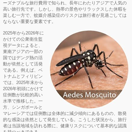
ーズナブルな旅行費用で知られ、長年にわたりアジアで人気の
高い旅行先です。しかし、熱帯の景色やリラックスした休暇を
楽しむ一方で、蚊媒介感染症のリスクは旅行者が見過ごしては
ならない重要な要素です。
2025年から2026年に
かけての公衆衛生監
視データによると、
東南アジアの一部の
国ではデング熱の活
動が依然として活発
である。例えば、ベ
トナムとフィリピン
では、2025年末から
2026年初頭にかけて
症例数が比較的高い
水準で推移した。一
方、シンガポールと
マレーシアでは症例数は全体的に減少傾向にあるものの、散発
的な感染は依然として発生している。こうした状況から、旅行
者は当該地域を訪れる際に、健康リスクについて基本的な認識
を持つべきである。