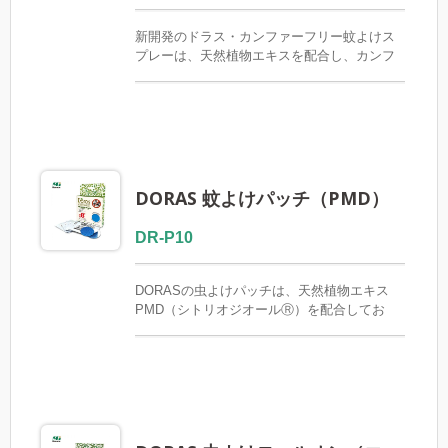
新開発のドラス・カンファーフリー蚊よけス
プレーは、天然植物エキスを配合し、カンフ
ァーを一切使用していません。ご家族、特に
G6PD欠損症（ファビズム）の方にも安心して
お使いいただけます。軽くてべたつかないテ
クスチャーで、蚊の刺されから肌を守りま
す。
DORAS 蚊よけパッチ（PMD）
DR-P10
DORASの虫よけパッチは、天然植物エキス
PMD（シトリオジオールⓇ）を配合してお
り、DEETは含まれていません。 蚊を寄せ付
けない効果が8～12時間持続し、効果を維持す
るために個包装されています。 デング熱を媒
介する蚊（ネッタイシマカ）とジカ熱に対抗