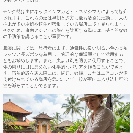
デング熱は主にネッタイシマカとヒトスジシマカによって媒介
されます。これらの蚊は早朝と夕方に最も活発に活動し、人の
往来が多い場所や植生が密集している場所に多く見られます。
そのため、東南アジアへの旅行を計画する際には、基本的な蚊
の予防策を講じることが重要です。
服装に関しては、旅行者はまず、通気性の良い明るい色の長袖
シャツと長ズボンを着用し、物理的な保護層として活用するこ
とをお勧めします。また、虫よけ剤を適切に使用することで、
体の周りに目に見えない化学的なバリアを作ることができま
す。宿泊施設を選ぶ際には、網戸、蚊帳、またはエアコンが備
え付けられている場所を選ぶことで、蚊が室内に入り込む可能
性を減らすことができます。