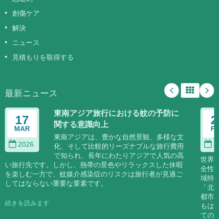
創傷ケア
解決
ニュース
見積もりを取得する
最新ニュース
東南アジア旅行における蚊の予防に
17
2
関する意識向上
MAR
F
東南アジアは、豊かな自然景観、多様な文
2026
2
化、そして比較的リーズナブルな旅行費用
で知られ、長年にわたりアジアで人気の高
世界
い旅行先です。しかし、熱帯の景色やリラックスした休暇
全性
を楽しむ一方で、蚊媒介感染症のリスクは旅行者が見過ご
域特
してはならない重要な要素です。
「北
都市
続きを読みます
もは
ての