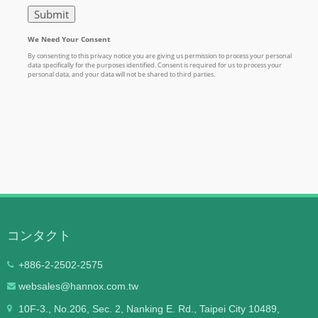
コンタクト
+886-2-2502-2575
websales@hannox.com.tw
10F-3., No.206, Sec. 2, Nanking E. Rd., Taipei City 10489,