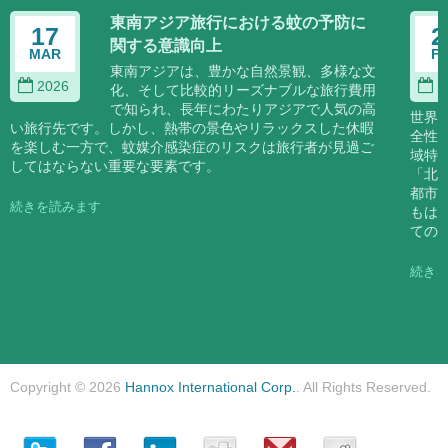
東南アジア旅行における蚊の予防に
17
2
関する意識向上
MAR
F
東南アジアは、豊かな自然景観、多様な文
2026
2
化、そして比較的リーズナブルな旅行費用
で知られ、長年にわたりアジアで人気の高
世界
い旅行先です。しかし、熱帯の景色やリラックスした休暇
全性
を楽しむ一方で、蚊媒介感染症のリスクは旅行者が見過ご
域特
してはならない重要な要素です。
「北
都市
続きを読みます
もは
ての
続き
Copyright © 2026
Hannox International Corp.
. All Rights Reserved.