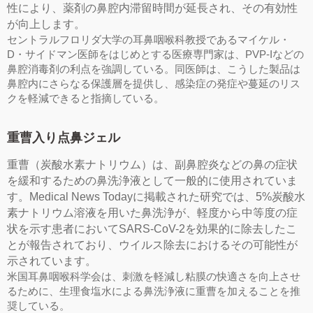
性により、薬剤の鼻腔内滞留時間が延長され、その有効性
が向上します。
セントラルフロリダ大学の耳鼻咽喉科教授であるマイケル・
D・サイドマン医師をはじめとする医療専門家は、PVP-Iなどの
鼻腔消毒剤の利点を強調している。同医師は、こうした製品は
鼻腔内にさらなる保護層を提供し、感染症の発症や蔓延のリス
クを軽減できると指摘している。
重曹入り点鼻ジェル
重曹（炭酸水素ナトリウム）は、副鼻腔炎などの鼻の症状
を緩和するための鼻洗浄液として一般的に使用されていま
す。Medical News Todayに掲載された研究では、5%炭酸水
素ナトリウム溶液を用いた鼻洗浄が、軽度から中等度の症
状を示す患者においてSARS-CoV-2を効果的に除去したこ
とが報告されており、ウイルス除去におけるその可能性が
示されています。
米国耳鼻咽喉科学会は、刺激を軽減し粘膜の快適さを向上させ
るために、生理食塩水による鼻洗浄液に重曹を加えることを推
奨している。