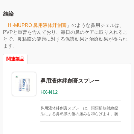
結論
「
Hi-MUPRO 鼻用液体絆創膏
」のような鼻用ジェルは、
PVPと重曹を含んでおり、毎日の鼻のケアに取り入れるこ
とで、鼻粘膜の健康に対する保護効果と治療効果が得られ
ます。
関連製品
鼻用液体絆創膏スプレー
HX-N12
鼻用液体絆創膏スプレーは、頭頸部放射線療
法による鼻粘膜の傷の痛みを和らげます。萎
縮性鼻炎（オゼナ）、慢性副鼻腔炎、鼻の乾
燥、粘稠な鼻水などの症状も緩和します。鼻
腔に潤いを与え、清潔に保ちます。 FSC /