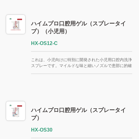
る口腔保湿ケアを補助するために開発されました。 ジ
ェル状のテクスチャーなので、介護者は適量を直接口腔
粘膜や乾燥してひび割れた唇に塗布することができ、頻
繁な飲水、うがい、または自己塗布が難しい場合に、口
ハイムプロ口腔用ゲル（スプレータイ
腔内の潤いと快適さを維持するのに役立ちます。
プ）（小児用）
HX-OS12-C
これは、小児向けに特別に開発された小児用口腔内洗浄
スプレーです。マイルドな味と細いノズルで患部に的確
に噴射でき、炎症を起こした口腔内に保護膜を形成し、
口内炎や粘膜の炎症による不快感を素早く緩和します。
細身のノズルは、口腔内の届きにくい部分にも届きや
すく、より便利に的を絞った塗布ができるように設計さ
れています。 これは、薬局、診療所、販売代理店など
の流通チャネルにおいて、小児用口腔ケア製品として位
置づけるのに適した、薬剤不使用の口腔ケアソリューシ
ハイムプロ口腔用ゲル（スプレータイ
ョンです。 FSC / CE / QMS / ISO13485
プ）
HX-OS30