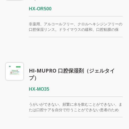
HX-OR500
非薬用、アルコールフリー、クロルヘキシジンフリーの
口腔保湿リンス。ドライマウスの緩和、口腔粘膜の保
湿、高齢者ケア、がん患者のサポートケア、リウマチ／
免疫疾患患者、歯科治療、在宅ケア向けに設計されてい
ます。
HI-MUPRO 口腔保湿剤（ジェルタイ
プ）
HX-MO35
うがいができない、頻繁に水を飲むことができない、ま
たは口腔ケアを自分で行うことができない患者のため
に、介護者が塗布する口腔保湿ジェル。 Hi-MUPRO口
腔保湿ジェルは、病院、集中治療室、長期療養施設、リ
ハビリテーションセンター、透析治療、在宅看護におけ