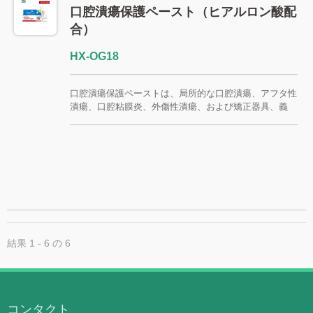
り、プライベートブランドや販売代理店プログラムにも
口腔潰瘍保護ペースト（ヒアルロン酸配
対応可能です。 FSC / CE / QMS / ISO13485
合）
HX-OG18
口腔潰瘍保護ペーストは、局所的な口腔潰瘍、アフタ性
潰瘍、口腔粘膜炎、外傷性潰瘍、および矯正器具、義
歯、歯科治療、化学療法または放射線療法に関連する口
腔内の不快感による刺激のために設計されたペースト状
の口腔粘膜保護ドレッシングです。 このペーストは患
部の口腔粘膜に直接付着し、一時的な保護バリアを形成
します。このバリアは、食べ物、飲み物、唾液、口の動
きによる外部からの刺激を軽減し、より快適に飲食や会
話ができるようにします。 本製品は、医療機器輸入業
者、販売代理店、エージェント、薬局ブランド、歯科関
連チャネル、がん治療支援チャネル、およびプライベー
トブランド／OEMプロジェクトに適しています。
結果 1 - 6 の 6
QMS / TFDA / ISO13485
コンタクト