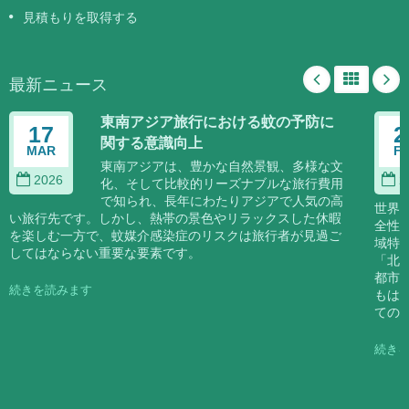
見積もりを取得する
最新ニュース
東南アジア旅行における蚊の予防に
17
2
関する意識向上
MAR
F
東南アジアは、豊かな自然景観、多様な文
2026
2
化、そして比較的リーズナブルな旅行費用
で知られ、長年にわたりアジアで人気の高
世界
い旅行先です。しかし、熱帯の景色やリラックスした休暇
全性
を楽しむ一方で、蚊媒介感染症のリスクは旅行者が見過ご
域特
してはならない重要な要素です。
「北
都市
続きを読みます
もは
ての
続き