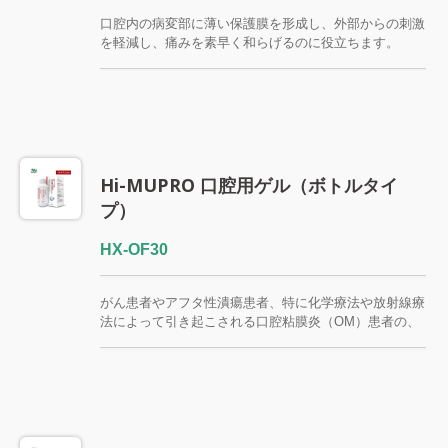
口腔内の病変部に薄い保護膜を形成し、外部からの刺激
を軽減し、痛みを素早く和らげるのに役立ちます。
Hi-MUPRO口腔用ジェル（スプレータイプ）は、局所的
な口腔潰瘍やスポット塗布用に設計されており、患部に
正確に塗布しやすくなっています。本製品は、粘膜炎、
口内炎、アフタ性潰瘍、外傷性潰瘍、歯科治療後の炎症
に伴う口腔粘膜の不快感に適しています。 病院、診療
所、薬局、小売店などのチャネル内で、地域に特化した
口腔潰瘍ケア製品を探している販売業者にとって、実用
Hi-MUPRO 口腔用ゲル（ボトルタイ
的な製品です。 FSC / CE / QMS / ISO13485
プ）
HX-OF30
がん患者やアフタ性潰瘍患者、特に化学療法や放射線療
法によって引き起こされる口腔粘膜炎（OM）患者の、
痛みを伴う口腔病変を迅速に緩和します。 濃縮タイプ
のHi-MUPRO口腔用ゲルは、複数回使用でき、様々な口
腔潰瘍の患者に適しています。患部をしっかり覆い、痛
みや不快感を即座に和らげ、患者が快適に嚥下し、適切
な栄養摂取を維持できるようにします。 病院の支持療
法、腫瘍治療、診療所、薬局などのチャネルに適してお