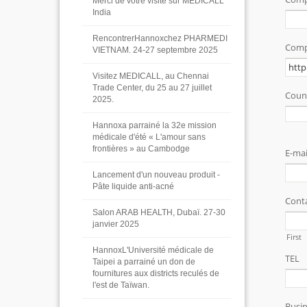
Merci de votre visite sur MEDICALL
India
RencontrerHannoxchez PHARMEDI
VIETNAM. 24-27 septembre 2025
Visitez MEDICALL, au Chennai
Trade Center, du 25 au 27 juillet
2025.
Hannoxa parrainé la 32e mission
médicale d'été « L'amour sans
frontières » au Cambodge
Lancement d'un nouveau produit -
Pâte liquide anti-acné
Salon ARAB HEALTH, Dubaï. 27-30
janvier 2025
HannoxL'Université médicale de
Taipei a parrainé un don de
fournitures aux districts reculés de
l'est de Taïwan.