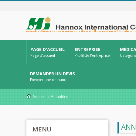
Hannox International Corp. - Nous accompagnons les importateurs, grossistes et distributeurs de dispositifs médicaux, ainsi que les marques du secteur de la santé, dans le lancement de solutions non médicamenteuses pour le soin des plaies et des muqueuses, notamment pour les ulcères buccaux, les soins de support 
PAGE D'ACCUEIL
ENTREPRISE
MÉDIC
Page d'accueil
Profil de l'entreprise
Catégori
DEMANDER UN DEVIS
Envoyer une demande
Accueil
Actualités
ANN
MENU