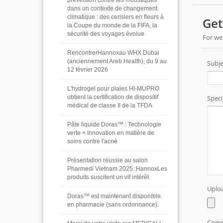
prévention contre les moustiques
dans un contexte de changement
climatique : des cerisiers en fleurs à
la Coupe du monde de la FIFA, la
sécurité des voyages évolue
RencontrerHannoxau WHX Dubai
(anciennement Areb Health), du 9 au
12 février 2026
L'hydrogel pour plaies HI-MUPRO
obtient la certification de dispositif
médical de classe II de la TFDA
Pâte liquide Doras™ : Technologie
verte × Innovation en matière de
soins contre l'acné
Présentation réussie au salon
Pharmedi Vietnam 2025 :HannoxLes
produits suscitent un vif intérêt
Doras™ est maintenant disponible
en pharmacie (sans ordonnance).