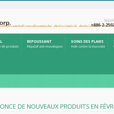
Appel
+886-2-250
en oncologie, la protection cutanée, les soins de la muqueuse nasale et la protection des plaies à domicile. Nous proposons également une gamme plus étendue de dispositifs médicaux pour la prévention et la prise en charge du diabète, la prévention des maladies transmises par les moustiques et d'autres applications de soins à domicile.
AL
REPOUSSANT
SOINS DES PLAIES
e de produits
Répulsif anti-moustiques
Aide contre la mucosite
ONCE DE NOUVEAUX PRODUITS EN FÉVRI