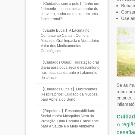
【Cuidados com a pele】Tenho um
Beba b
ferimento — posso tomar banho de
Consuma
chuveiro, nadar ou relaxar em uma
Use am
fonte termal?
【Saúde Bucal】A Lacuna no
Combate ao Câncer: Como a
Mucosite Oral Impacta o Verdadeiro
Valor dos Medicamentos
Oncológicos
【Cuidados Orais】Hidratação oral
diária para boca seca e desconforto
nas mucosas durante o tratamento
do câncer
Se as mu
【Cuidados Bucais】Lubrificantes
medicame
Respiratórios: Cuidado da Mucosa
entanto, 
para Apneia do Sono
inflamató
【Repelente】Responsabilidade
Cuida
Social contra Mosquitos Além da
Proteção: Uma Escolha Consciente
A regiã
para a Saúde e o Meio Ambiente
desafia