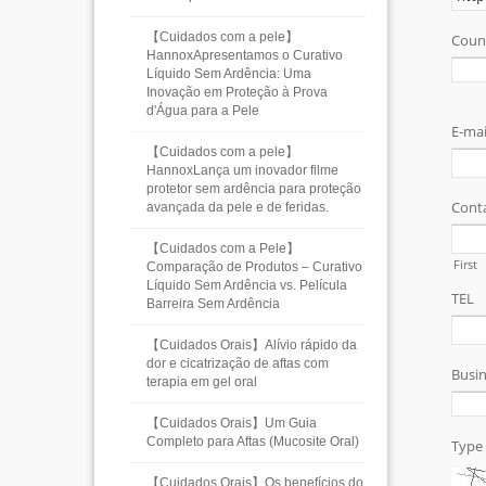
【Cuidados com a pele】
HannoxApresentamos o Curativo
Líquido Sem Ardência: Uma
Inovação em Proteção à Prova
d'Água para a Pele
【Cuidados com a pele】
HannoxLança um inovador filme
protetor sem ardência para proteção
avançada da pele e de feridas.
【Cuidados com a Pele】
Comparação de Produtos – Curativo
Líquido Sem Ardência vs. Película
Barreira Sem Ardência
【Cuidados Orais】Alívio rápido da
dor e cicatrização de aftas com
terapia em gel oral
【Cuidados Orais】Um Guia
Completo para Aftas (Mucosite Oral)
【Cuidados Orais】Os benefícios do