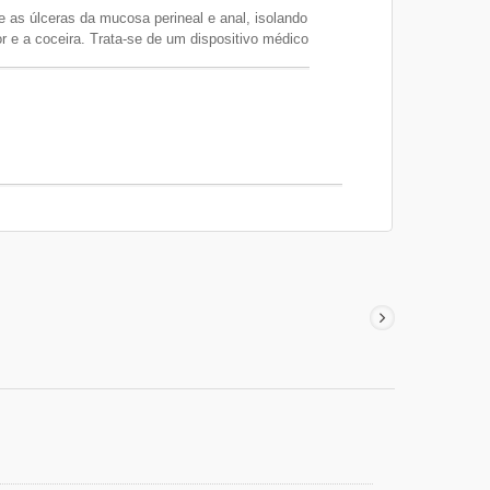
re as úlceras da mucosa perineal e anal, isolando
r e a coceira. Trata-se de um dispositivo médico
bióticos, esteroides e anestésicos, e não causa