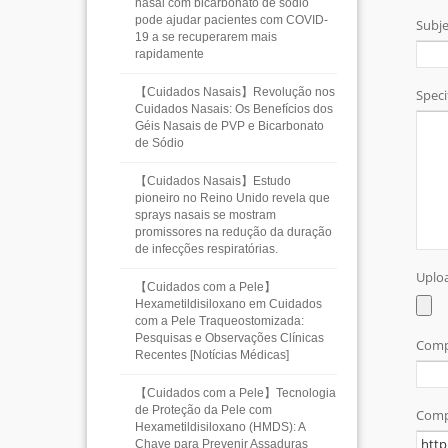
nasal com bicarbonato de sódio
pode ajudar pacientes com COVID-
19 a se recuperarem mais
rapidamente
【Cuidados Nasais】Revolução nos
Cuidados Nasais: Os Benefícios dos
Géis Nasais de PVP e Bicarbonato
de Sódio
【Cuidados Nasais】Estudo
pioneiro no Reino Unido revela que
sprays nasais se mostram
promissores na redução da duração
de infecções respiratórias.
【Cuidados com a Pele】
Hexametildisiloxano em Cuidados
com a Pele Traqueostomizada:
Pesquisas e Observações Clínicas
Recentes [Notícias Médicas]
【Cuidados com a Pele】Tecnologia
de Proteção da Pele com
Hexametildisiloxano (HMDS): A
Chave para Prevenir Assaduras