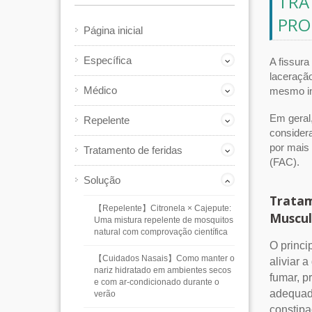
TRA
PRO
Página inicial
Específica
A fissura
laceração
Médico
mesmo in
Em geral,
Repelente
consider
por mais
Tratamento de feridas
(FAC).
Solução
Tratam
【Repelente】Citronela × Cajepute:
Muscul
Uma mistura repelente de mosquitos
natural com comprovação científica
O princi
【Cuidados Nasais】Como manter o
aliviar 
nariz hidratado em ambientes secos
fumar, p
e com ar-condicionado durante o
adequada
verão
constipa