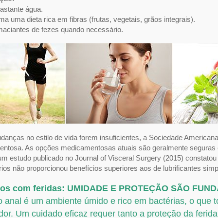
astante água.
 uma dieta rica em fibras (frutas, vegetais, grãos integrais).
aciantes de fezes quando necessário.
danças no estilo de vida forem insuficientes, a Sociedade American
ntosa. As opções medicamentosas atuais são geralmente seguras e 
um estudo publicado no Journal of Visceral Surgery (2015) constatou 
rios não proporcionou benefícios superiores aos de lubrificantes simp
dos com feridas: UMIDADE E PROTEÇÃO SÃO FUN
o anal é um ambiente úmido e rico em bactérias, o que t
dor. Um cuidado eficaz requer tanto a proteção da ferid