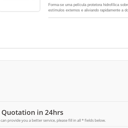
Forma-se uma película protetora hidrofílica sob
estímulos externos e aliviando rapidamente a do
de baixo risco (Classe I), isento de álcool, anti
dependência. FSC / SGQ / ISO 13485