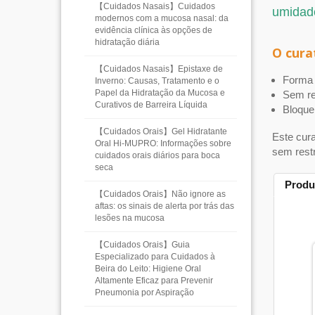
【Cuidados Nasais】Cuidados
umidade
modernos com a mucosa nasal: da
evidência clínica às opções de
hidratação diária
O cura
【Cuidados Nasais】Epistaxe de
Forma 
Inverno: Causas, Tratamento e o
Papel da Hidratação da Mucosa e
Sem re
Curativos de Barreira Líquida
Bloquei
【Cuidados Orais】Gel Hidratante
Este cura
Oral Hi-MUPRO: Informações sobre
sem rest
cuidados orais diários para boca
seca
Produ
【Cuidados Orais】Não ignore as
aftas: os sinais de alerta por trás das
lesões na mucosa
【Cuidados Orais】Guia
Especializado para Cuidados à
Beira do Leito: Higiene Oral
Altamente Eficaz para Prevenir
Pneumonia por Aspiração