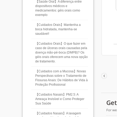
【Saúde Oral】A diferença entre
dispositivos médicos e
medicamentos: géis orais como
exemplo
【Cuidados Orais】Mantenha a
boca hidratada, mantenha-se
saudável!
【Cuidados Orais】O que fazer em
caso de úlceras orais causadas pela
doença mão-pé-boca (DMPB)? Os
géis orais oferecem uma nova opção
de tratamento.
【Cuidados com a Mucosa】Novas
Perspectivas sobre o Tratamento de
Fissuras Anais: De Hábitos de Vida à
Proteção Profissional
【Cuidados Nasais】PM2.5: A
Ameaça Invisível e Como Proteger
Sua Saúde
【Cuidados Nasais】A lavagem