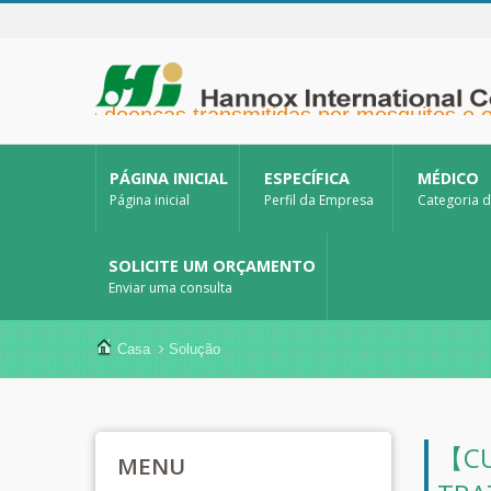
venção de doenças transmitidas por mosquitos e ou
PÁGINA INICIAL
ESPECÍFICA
MÉDICO
Página inicial
Perfil da Empresa
Categoria 
SOLICITE UM ORÇAMENTO
Enviar uma consulta
Casa
Solução
【CU
MENU