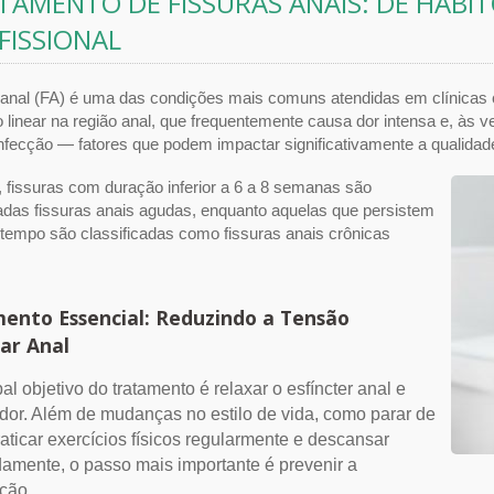
TAMENTO DE FISSURAS ANAIS: DE HÁBIT
FISSIONAL
 anal (FA) é uma das condições mais comuns atendidas em clínicas c
 linear na região anal, que frequentemente causa dor intensa e, às
fecção — fatores que podem impactar significativamente a qualidade
 fissuras com duração inferior a 6 a 8 semanas são
adas fissuras anais agudas, enquanto aquelas que persistem
 tempo são classificadas como fissuras anais crônicas
ento Essencial: Reduzindo a Tensão
ar Anal
pal objetivo do tratamento é relaxar o esfíncter anal e
a dor. Além de mudanças no estilo de vida, como parar de
raticar exercícios físicos regularmente e descansar
mente, o passo mais importante é prevenir a
ção.