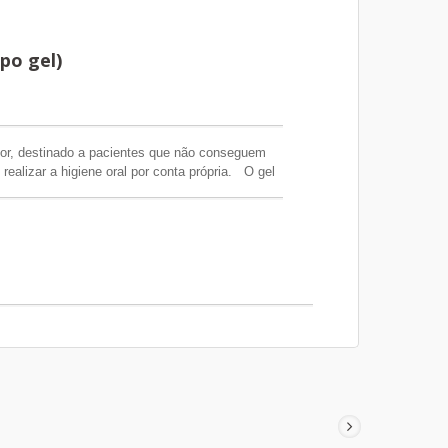
po gel)
ador, destinado a pacientes que não conseguem
ealizar a higiene oral por conta própria. O gel
uxiliar na hidratação oral em hospitais, UTIs,
abilitação, centros de diálise e em cuidados
os cuidadores apliquem uma quantidade
bios secos e rachados, ajudando a manter a
a com frequência, enxaguar a boca ou aplicar o