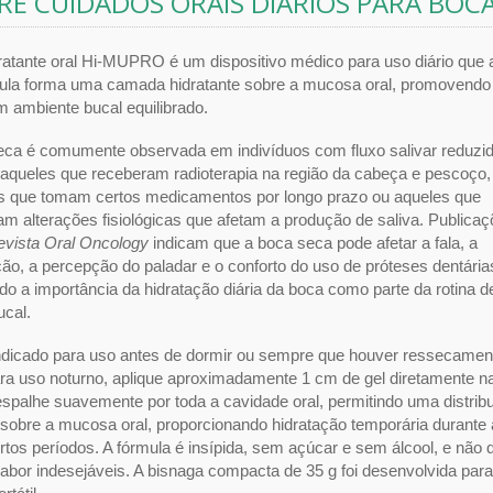
RE CUIDADOS ORAIS DIÁRIOS PARA BOC
ratante oral Hi-MUPRO é um dispositivo médico para uso diário que a
ula forma uma camada hidratante sobre a mucosa oral, promovendo a
m ambiente bucal equilibrado.
eca é comumente observada em indivíduos com fluxo salivar reduzid
 aqueles que receberam radioterapia na região da cabeça e pescoço,
os que tomam certos medicamentos por longo prazo ou aqueles que
m alterações fisiológicas que afetam a produção de saliva. Publica
evista Oral Oncology
indicam que a boca seca pode afetar a fala, a
ão, a percepção do paladar e o conforto do uso de próteses dentária
do a importância da hidratação diária da boca como parte da rotina d
ucal.
ndicado para uso antes de dormir ou sempre que houver ressecamen
ara uso noturno, aplique aproximadamente 1 cm de gel diretamente n
espalhe suavemente por toda a cavidade oral, permitindo uma distrib
sobre a mucosa oral, proporcionando hidratação temporária durante 
rtos períodos. A fórmula é insípida, sem açúcar e sem álcool, e não 
abor indesejáveis. A bisnaga compacta de 35 g foi desenvolvida par