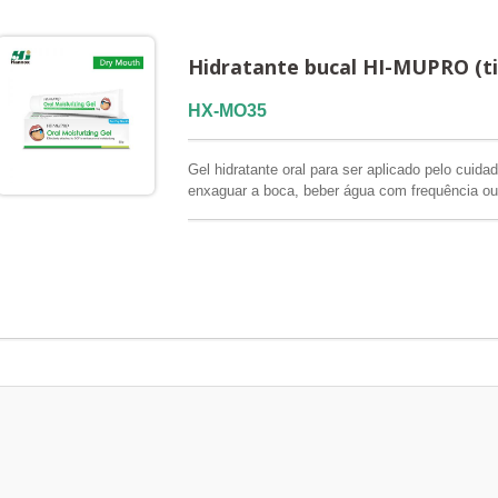
Hidratante bucal HI-MUPRO (ti
HX-MO35
Gel hidratante oral para ser aplicado pelo cuid
enxaguar a boca, beber água com frequência ou r
hidratante oral Hi-MUPRO foi desenvolvido para a
instituições de longa permanência, centros de re
domiciliares. Sua textura em gel permite que 
adequada diretamente na mucosa oral ou nos lá
hidratação e o conforto bucal quando beber águ
produto por conta própria não for possível.