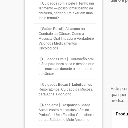
diário e po
【Cuidados com a pele】Tenho um
ferimento — posso tomar banho de
chuveiro, nadar ou relaxar em uma
fonte termal?
【Saúde Bucal】A Lacuna no
Combate ao Câncer: Como a
Mucosite Oral Impacta o Verdadeiro
Valor dos Medicamentos
Oncológicos
【Cuidados Orais】Hidratação oral
diária para boca seca e desconforto
nas mucosas durante o tratamento
do câncer
【Cuidados Bucais】Lubrificantes
Este prod
Respiratórios: Cuidado da Mucosa
qualquer 
para Apneia do Sono
médico, d
【Repelente】Responsabilidade
Social contra Mosquitos Além da
Produ
Proteção: Uma Escolha Consciente
para a Saúde e o Meio Ambiente