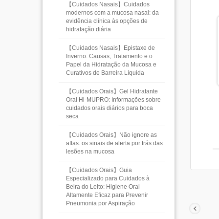
【Cuidados Nasais】Cuidados
modernos com a mucosa nasal: da
evidência clínica às opções de
hidratação diária
【Cuidados Nasais】Epistaxe de
Inverno: Causas, Tratamento e o
Papel da Hidratação da Mucosa e
Curativos de Barreira Líquida
【Cuidados Orais】Gel Hidratante
Oral Hi-MUPRO: Informações sobre
cuidados orais diários para boca
seca
【Cuidados Orais】Não ignore as
aftas: os sinais de alerta por trás das
lesões na mucosa
【Cuidados Orais】Guia
Especializado para Cuidados à
Beira do Leito: Higiene Oral
Altamente Eficaz para Prevenir
Pneumonia por Aspiração