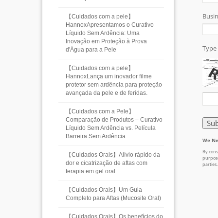
【Cuidados com a pele】
HannoxApresentamos o Curativo
Líquido Sem Ardência: Uma
Inovação em Proteção à Prova
d'Água para a Pele
【Cuidados com a pele】
HannoxLança um inovador filme
protetor sem ardência para proteção
avançada da pele e de feridas.
【Cuidados com a Pele】
Comparação de Produtos – Curativo
Líquido Sem Ardência vs. Película
Barreira Sem Ardência
【Cuidados Orais】Alívio rápido da
dor e cicatrização de aftas com
terapia em gel oral
【Cuidados Orais】Um Guia
Completo para Aftas (Mucosite Oral)
【Cuidados Orais】Os benefícios do