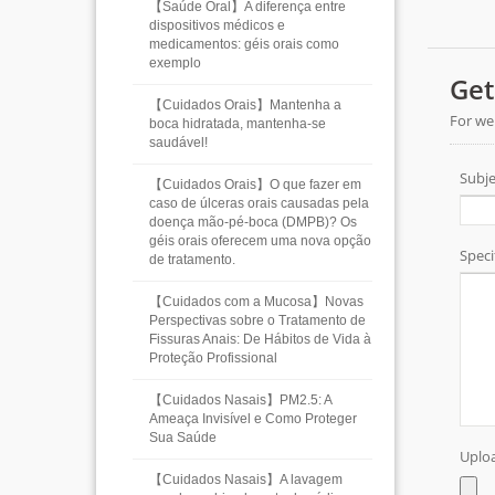
【Saúde Oral】A diferença entre
dispositivos médicos e
medicamentos: géis orais como
exemplo
【Cuidados Orais】Mantenha a
boca hidratada, mantenha-se
saudável!
【Cuidados Orais】O que fazer em
caso de úlceras orais causadas pela
doença mão-pé-boca (DMPB)? Os
géis orais oferecem uma nova opção
de tratamento.
【Cuidados com a Mucosa】Novas
Perspectivas sobre o Tratamento de
Fissuras Anais: De Hábitos de Vida à
Proteção Profissional
【Cuidados Nasais】PM2.5: A
Ameaça Invisível e Como Proteger
Sua Saúde
【Cuidados Nasais】A lavagem