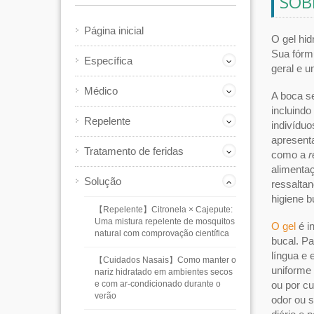
SOB
Página inicial
O gel hid
Sua fórm
Específica
geral e u
Médico
A boca s
incluindo
Repelente
indivídu
apresenta
Tratamento de feridas
como a
r
alimentaç
Solução
ressaltan
higiene b
【Repelente】Citronela × Cajepute:
Uma mistura repelente de mosquitos
O gel
é i
natural com comprovação científica
bucal. P
língua e 
【Cuidados Nasais】Como manter o
uniforme 
nariz hidratado em ambientes secos
e com ar-condicionado durante o
ou por cu
verão
odor ou s