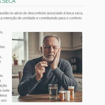
A SECA
uxilia no alívio do desconforto associado à boca seca.
 retenção de umidade e contribuindo para o conforto
o,
ções
s,
e
to
a
uição
a noite
deixa
a uso