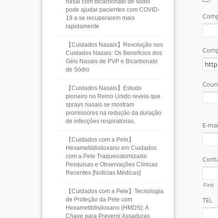
nasal com bicarbonato de sódio
pode ajudar pacientes com COVID-
19 a se recuperarem mais
rapidamente
【Cuidados Nasais】Revolução nos
Cuidados Nasais: Os Benefícios dos
Géis Nasais de PVP e Bicarbonato
de Sódio
【Cuidados Nasais】Estudo
pioneiro no Reino Unido revela que
sprays nasais se mostram
promissores na redução da duração
de infecções respiratórias.
【Cuidados com a Pele】
Hexametildisiloxano em Cuidados
com a Pele Traqueostomizada:
Pesquisas e Observações Clínicas
Recentes [Notícias Médicas]
【Cuidados com a Pele】Tecnologia
de Proteção da Pele com
Hexametildisiloxano (HMDS): A
Chave para Prevenir Assaduras