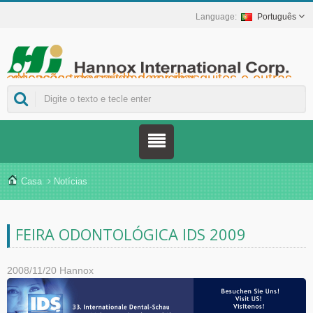
Português
Hannox International Corp. - Ajudamos importadores, atacadistas, distribuidores e marcas da área da saúde a lançar soluções não medicamentosas para o tratamento de feridas e mucosas, incluindo úlceras orais, cuidados de suporte ao câncer, proteção da pele, cuidados com a mucosa nasal e proteção de feridas em domicílio. Além de uma ampla gama de dispositivos médicos para prevenção e controle do diabetes, soluções para prevenção de doenças transmitidas por mosquitos e outras aplicações de saúde domiciliar.
Casa
Notícias
FEIRA ODONTOLÓGICA IDS 2009
2008/11/20
Hannox