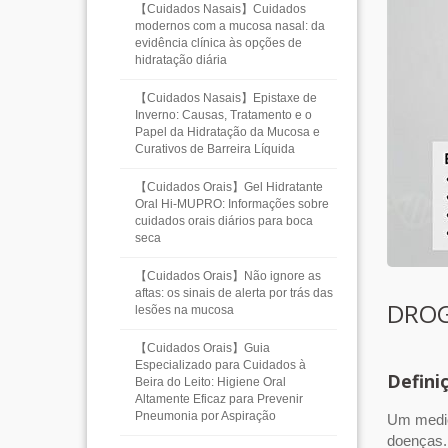
【Cuidados Nasais】Cuidados
modernos com a mucosa nasal: da
evidência clínica às opções de
hidratação diária
【Cuidados Nasais】Epistaxe de
Inverno: Causas, Tratamento e o
Papel da Hidratação da Mucosa e
Curativos de Barreira Líquida
【Cuidados Orais】Gel Hidratante
Oral Hi-MUPRO: Informações sobre
cuidados orais diários para boca
seca
【Cuidados Orais】Não ignore as
aftas: os sinais de alerta por trás das
DROG
lesões na mucosa
【Cuidados Orais】Guia
Especializado para Cuidados à
Defini
Beira do Leito: Higiene Oral
Altamente Eficaz para Prevenir
Pneumonia por Aspiração
Um medic
doenças.