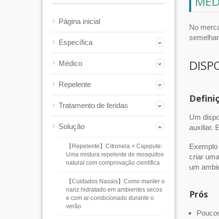
MED
Página inicial
No merca
semelhan
Específica
DISP
Médico
Repelente
Defini
Tratamento de feridas
Um dispos
Solução
auxiliar.
Exemplo 
【Repelente】Citronela × Cajepute:
Uma mistura repelente de mosquitos
criar uma
natural com comprovação científica
um ambien
【Cuidados Nasais】Como manter o
nariz hidratado em ambientes secos
Prós
e com ar-condicionado durante o
verão
Poucos