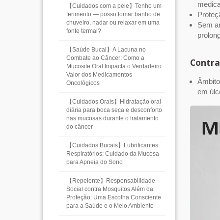
medica
【Cuidados com a pele】Tenho um
Proteçã
ferimento — posso tomar banho de
chuveiro, nadar ou relaxar em uma
Sem an
fonte termal?
prolon
【Saúde Bucal】A Lacuna no
Combate ao Câncer: Como a
Contra
Mucosite Oral Impacta o Verdadeiro
Valor dos Medicamentos
Âmbito
Oncológicos
em úlc
【Cuidados Orais】Hidratação oral
diária para boca seca e desconforto
nas mucosas durante o tratamento
do câncer
【Cuidados Bucais】Lubrificantes
Respiratórios: Cuidado da Mucosa
para Apneia do Sono
【Repelente】Responsabilidade
Social contra Mosquitos Além da
Proteção: Uma Escolha Consciente
para a Saúde e o Meio Ambiente