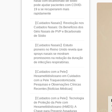
nasal com bicarbonato de sódio
pode ajudar pacientes com COVID-
19 a se recuperarem mais
rapidamente
【Cuidados Nasais】Revolução nos
Cuidados Nasais: Os Benefícios dos
Géis Nasais de PVP e Bicarbonato
de Sódio
【Cuidados Nasais】Estudo
pioneiro no Reino Unido revela que
sprays nasais se mostram
promissores na redução da duração
de infecções respiratórias.
【Cuidados com a Pele】
Hexametildisiloxano em Cuidados
com a Pele Traqueostomizada:
Pesquisas e Observações Clínicas
Recentes [Notícias Médicas]
【Cuidados com a Pele】Tecnologia
de Proteção da Pele com
Hexametildisiloxano (HMDS): A
Chave para Prevenir Assaduras