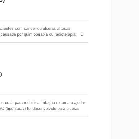
acientes com câncer ou úlceras aftosas,
causada por quimioterapia ou radioterapia. O
usos é indicado para pacientes com uma ampla
a completa e alívio imediato da dor e do
lam confortavelmente e mantenham uma nutrição
spitalar, cuidados oncológicos, clínicas e
rias e programas de distribuição. FSC / CE /
)
 orais para reduzir a irritação externa e ajudar
O (tipo spray) foi desenvolvido para úlceras
do o tratamento preciso das áreas afetadas. Este
 oral associado à mucosite, estomatite, aftas,
. Um SKU prático para distribuidores que buscam
ras bucais em hospitais, clínicas, farmácias ou