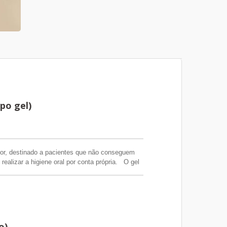
po gel)
ador, destinado a pacientes que não conseguem
ealizar a higiene oral por conta própria. O gel
uxiliar na hidratação oral em hospitais, UTIs,
abilitação, centros de diálise e em cuidados
os cuidadores apliquem uma quantidade
bios secos e rachados, ajudando a manter a
a com frequência, enxaguar a boca ou aplicar o
o)