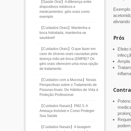
【Saúde Oral】A diferença entre
dispositivos médicos e
Exemplo 
medicamentos: géis orais como
acetonido
exemplo
aliviando
【Cuidados Orais】Mantenha a
boca hidratada, mantenha-se
Prós
saudável!
Efeito
【Cuidados Orais】O que fazer em
caso de úlceras orais causadas pela
infecçã
doença mão-pé-boca (DMPB)? Os
Ampla 
géis orais oferecem uma nova opção
Tratam
de tratamento.
inflama
【Cuidados com a Mucosa】Novas
Perspectivas sobre o Tratamento de
Contra
Fissuras Anais: De Hábitos de Vida à
Proteção Profissional
Potenci
【Cuidados Nasais】PM2.5: A
medica
Ameaça Invisível e Como Proteger
prolong
Sua Saúde
Requer
podem 
【Cuidados Nasais】A lavagem