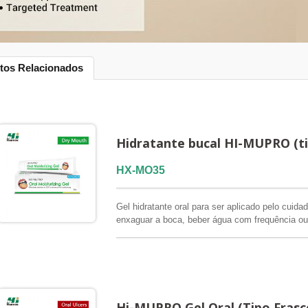
tos Relacionados
Hidratante bucal HI-MUPRO (ti
HX-MO35
Gel hidratante oral para ser aplicado pelo cuid
enxaguar a boca, beber água com frequência ou r
hidratante oral Hi-MUPRO foi desenvolvido para a
instituições de longa permanência, centros de re
domiciliares. Sua textura em gel permite que 
adequada diretamente na mucosa oral ou nos lá
hidratação e o conforto bucal quando beber águ
produto por conta própria não for possível.
Hi-MUPRO Gel Oral (Tipo Frasc