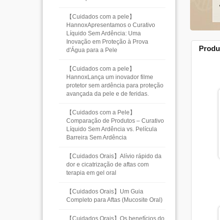
【Cuidados com a pele】
HannoxApresentamos o Curativo
Líquido Sem Ardência: Uma
Inovação em Proteção à Prova
Produ
d'Água para a Pele
【Cuidados com a pele】
HannoxLança um inovador filme
protetor sem ardência para proteção
avançada da pele e de feridas.
【Cuidados com a Pele】
Comparação de Produtos – Curativo
Líquido Sem Ardência vs. Película
Barreira Sem Ardência
【Cuidados Orais】Alívio rápido da
dor e cicatrização de aftas com
terapia em gel oral
【Cuidados Orais】Um Guia
Completo para Aftas (Mucosite Oral)
【Cuidados Orais】Os benefícios do