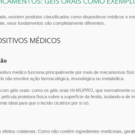
ICAMENTOS: GÉIS ORAIS COMO EXEMPL
do, existem produtos classificados como dispositivos médicos e m
te, seus fundamentos são completamente diferentes.
OSITIVOS MÉDICOS
ção
itivo médico funciona principalmente por meio de mecanismos físicos
 Ele não envolve ação farmacológica, imunológica ou metabólica.
com géis orais: como os géis orais Hi-MUPRO, que normalmente co
 película protetora física sobre a superfície da ferida, isolando-a de
te ideal para que o tecido cicatrize por si só.
 efeitos colaterais: Como não contêm ingredientes medicinais, geral