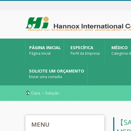
venção de doenças transmitidas por mosquitos e ou
PÁGINA INICIAL
ESPECÍFICA
MÉDICO
Página inicial
Perfil da Empresa
Categoria 
SOLICITE UM ORÇAMENTO
Enviar uma consulta
Casa
Solução
【SA
MENU