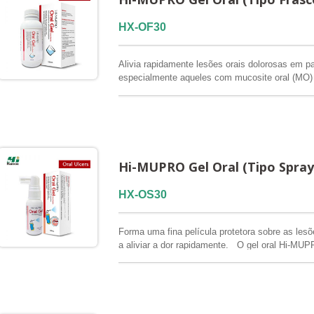
HX-OF30
Alivia rapidamente lesões orais dolorosas em p
especialmente aqueles com mucosite oral (MO) 
gel oral concentrado Hi-MUPRO para múltiplos 
variedade de úlceras orais. Proporciona cobertur
desconforto, permitindo que os pacientes engu
adequada. Indicado para cuidados de suporte ho
farmácias, também disponível para marcas próp
QMS / ISO13485
Hi-MUPRO Gel Oral (Tipo Spray
HX-OS30
Forma uma fina película protetora sobre as lesões
a aliviar a dor rapidamente. O gel oral Hi-MUPR
orais localizadas e aplicação pontual, facilitan
produto é indicado para o desconforto da mucosa
úlceras traumáticas e irritação pós-operatória
um formato localizado para o tratamento de úlce
canais de varejo. FSC / CE / QMS / ISO13485