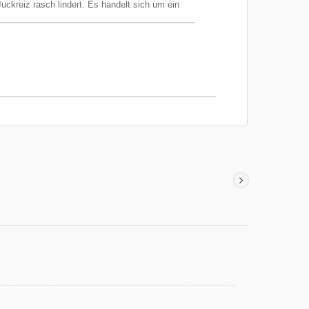
kreiz rasch lindert. Es handelt sich um ein
, das weder Alkohol, Antibiotika, Steroide noch
fweist. FSC / QMS / ISO13485