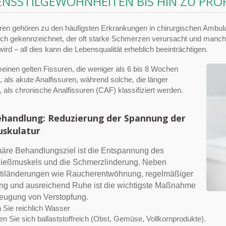
ENSSTILGEWOHNHEITEN BIS HIN ZU PRO
ren gehören zu den häufigsten Erkrankungen in chirurgischen Ambula
ich gekennzeichnet, der oft starke Schmerzen verursacht und manchm
 wird – all dies kann die Lebensqualität erheblich beeinträchtigen.
einen gelten Fissuren, die weniger als 6 bis 8 Wochen
 als akute Analfissuren, während solche, die länger
 als chronische Analfissuren (CAF) klassifiziert werden.
handlung: Reduzierung der Spannung der
skulatur
äre Behandlungsziel ist die Entspannung des
ließmuskels und die Schmerzlinderung. Neben
tiländerungen wie Raucherentwöhnung, regelmäßiger
g und ausreichend Ruhe ist die wichtigste Maßnahme
eugung von Verstopfung.
n Sie reichlich Wasser
en Sie sich ballaststoffreich (Obst, Gemüse, Vollkornprodukte).