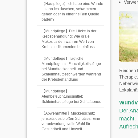
Verwen
【Hautpflege】Ich habe eine Wunde
– kann ich duschen, schwimmen
gehen oder in einer heißen Quelle
baden?
【Mundpflege】Die Lücke in der
Krebsbehandlung: Wie orale
Mukositis den wahren Wert von
Krebsmedikamenten beeinflusst
【Mundpflege】Tägliche
Mundpflege mit Feuchtigkeitspflege
bei Mundtrockenheit und
Reichen 
Schleimhautbeschwerden während
Therapie.
der Krebsbehandlung
Nebenwirk
Lokalanäs
【Mundpflege】
Atembefeuchtungsmittel:
Schleimhautpflege bei Schlafapnoe
Wundv
Der Ana
【Abwehrmittel】Mückenschutz
macht. 
jenseits des bloßen Schutzes: Eine
verantwortungsvolle Wahl für
Aufrech
Gesundheit und Umwelt