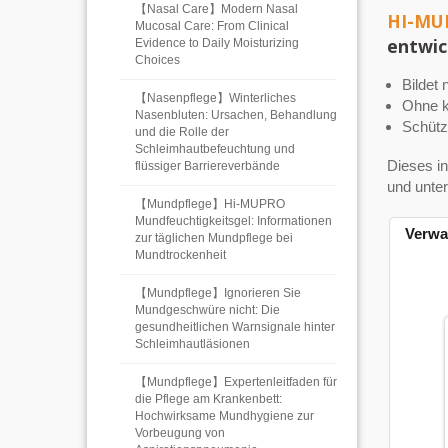
【Nasal Care】Modern Nasal
HI-MUP
Mucosal Care: From Clinical
entwic
Evidence to Daily Moisturizing
Choices
Bildet
【Nasenpflege】Winterliches
Ohne k
Nasenbluten: Ursachen, Behandlung
Schütz
und die Rolle der
Schleimhautbefeuchtung und
Dieses in
flüssiger Barriereverbände
und unter
【Mundpflege】Hi-MUPRO
Mundfeuchtigkeitsgel: Informationen
Verwa
zur täglichen Mundpflege bei
Mundtrockenheit
【Mundpflege】Ignorieren Sie
Mundgeschwüre nicht: Die
gesundheitlichen Warnsignale hinter
Schleimhautläsionen
【Mundpflege】Expertenleitfaden für
die Pflege am Krankenbett:
Hochwirksame Mundhygiene zur
Vorbeugung von