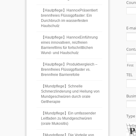
【Hautpflege】HannoxPräsentiert
brennfreies Flüssigpflaster: Ein
Durchbruch im wasserfesten
Hautschutz
【Hautpflege】HannoxEinführung
eines innovativen, reizfreien
Barrierefilms für fortschrittlichen
Wund- und Hautschutz
【Hautpflege】Produktvergleich –
Brennfreies Flüssigpflaster vs.
Brennfreie Barrierefolie
【Mundpflege】Schnelle
Schmerzlinderung und Heilung von
Mundgeschwüren durch orale
Geltherapie
【Mundpflege】Ein umfassender
Leitfaden zu Mundgeschwüren
(orale Mukositis)
【Mundpflege】Die Vorteile von