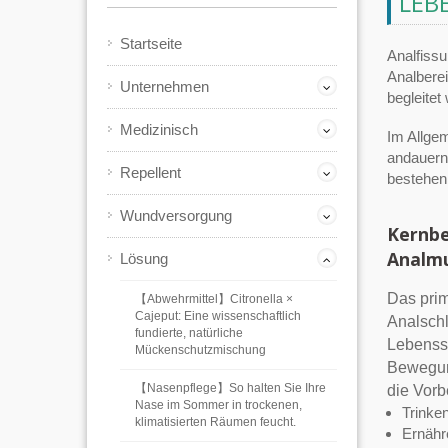
LEB
Startseite
Analfissu
Analbere
Unternehmen
begleitet
Medizinisch
Im Allgem
andauern,
Repellent
bestehen,
Wundversorgung
Kernbe
Analmu
Lösung
Das prim
【Abwehrmittel】Citronella ×
Cajeput: Eine wissenschaftlich
Analsch
fundierte, natürliche
Lebenss
Mückenschutzmischung
Bewegun
【Nasenpflege】So halten Sie Ihre
die Vorb
Nase im Sommer in trockenen,
Trinke
klimatisierten Räumen feucht.
Ernähr