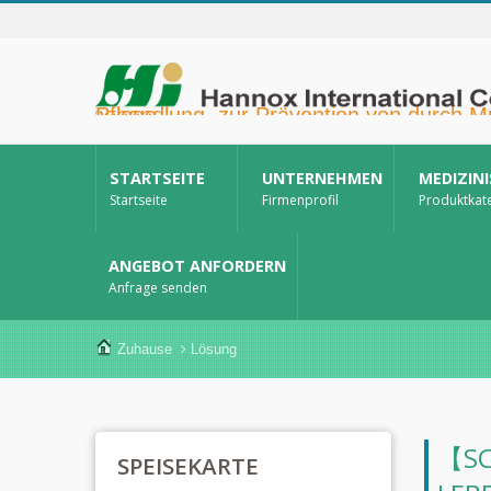
Hannox International Corp. - Wir unterstützen Importeure, Großhändler, Distributoren und Marken im Gesundheitswesen bei der Markteinführung von medikamentenfreien Wund- und Schleimhautpflegeprodukten für Mundgeschwüre, die unterstützende Krebstherapie, den Hautschutz, die Nasenschleimhautpflege und die Wundversorgung zu Hause. Darüber hinaus bieten wir ein breiteres Spektrum an Medizinprodukten zur Diabetesprävention und -behandlung, zur Prävention von durch Mücken übertragenen Krankheiten und für weitere Anwendungen im Bereich der häuslichen Pflege.
STARTSEITE
UNTERNEHMEN
MEDIZIN
Startseite
Firmenprofil
Produktkat
ANGEBOT ANFORDERN
Anfrage senden
Zuhause
Lösung
【SC
SPEISEKARTE