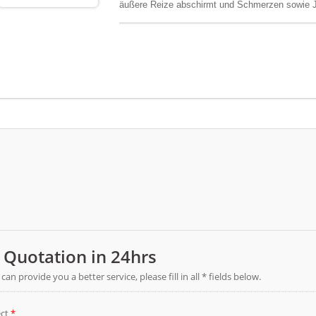
äußere Reize abschirmt und Schmerzen sowie Juc
Medizinprodukt der Klasse I mit niedrigem Risiko
Anästhetika enthält und keine Suchtmittel au