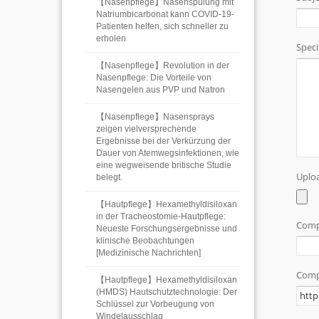
【Nasenpflege】Nasenspülung mit
Natriumbicarbonat kann COVID-19-
Patienten helfen, sich schneller zu
erholen
【Nasenpflege】Revolution in der
Nasenpflege: Die Vorteile von
Nasengelen aus PVP und Natron
【Nasenpflege】Nasensprays
zeigen vielversprechende
Ergebnisse bei der Verkürzung der
Dauer von Atemwegsinfektionen, wie
eine wegweisende britische Studie
belegt.
【Hautpflege】Hexamethyldisiloxan
in der Tracheostomie-Hautpflege:
Neueste Forschungsergebnisse und
klinische Beobachtungen
[Medizinische Nachrichten]
【Hautpflege】Hexamethyldisiloxan
(HMDS) Hautschutztechnologie: Der
Schlüssel zur Vorbeugung von
Windelausschlag