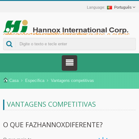
Português
Hannox International Corp. - Ajudamos importadores, atacadistas, distribuidores e marcas da área da saúde a lançar soluções não medicamentosas para o tratamento de feridas e mucosas, incluindo úlceras orais, cuidados de suporte ao câncer, proteção da pele, cuidados com a mucosa nasal e proteção de feridas em domicílio. Além de uma ampla gama de dispositivos médicos para prevenção e controle do diabetes, soluções para prevenção de doenças transmitidas por mosquitos e outras aplicações de saúde domiciliar.
Casa
Específica
Vantagens competitivas
VANTAGENS COMPETITIVAS
O QUE FAZHANNOXDIFERENTE?