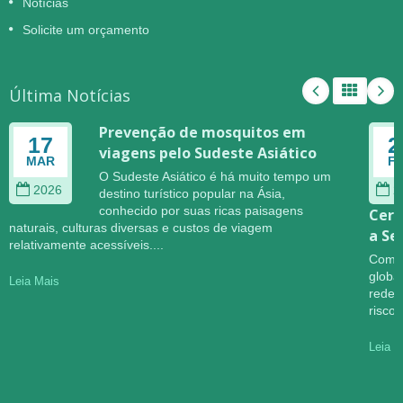
Notícias
Solicite um orçamento
Última Notícias
Prevenção de mosquitos em
17
2
viagens pelo Sudeste Asiático
MAR
F
O Sudeste Asiático é há muito tempo um
2026
2
destino turístico popular na Ásia,
conhecido por suas ricas paisagens
Cere
naturais, culturas diversas e custos de viagem
a Se
relativamente acessíveis....
Com o
globa
Leia Mais
redef
riscos
Leia M