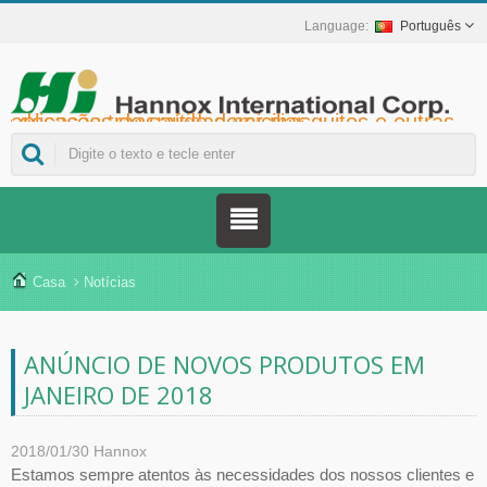
Português
Hannox International Corp. - Ajudamos importadores, atacadistas, distribuidores e marcas da área da saúde a lançar soluções não medicamentosas para o tratamento de feridas e mucosas, incluindo úlceras orais, cuidados de suporte ao câncer, proteção da pele, cuidados com a mucosa nasal e proteção de feridas em domicílio. Além de uma ampla gama de dispositivos médicos para prevenção e controle do diabetes, soluções para prevenção de doenças transmitidas por mosquitos e outras aplicações de saúde domiciliar.
Casa
Notícias
ANÚNCIO DE NOVOS PRODUTOS EM
JANEIRO DE 2018
2018/01/30
Hannox
Estamos sempre atentos às necessidades dos nossos clientes e