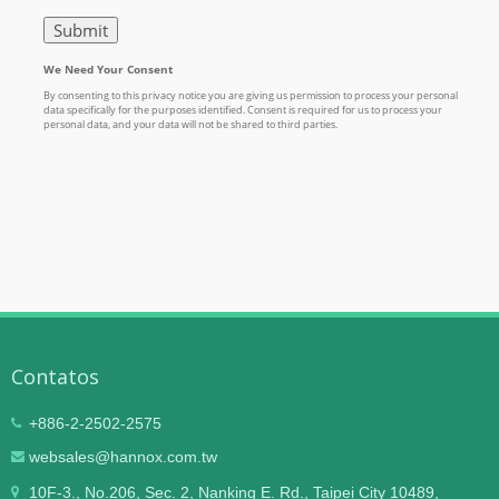
Contatos
+886-2-2502-2575
websales@hannox.com.tw
10F-3., No.206, Sec. 2, Nanking E. Rd., Taipei City 10489,