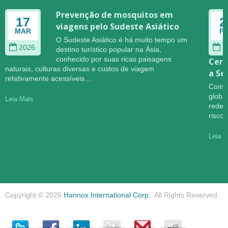
Prevenção de mosquitos em
17
2
viagens pelo Sudeste Asiático
MAR
F
O Sudeste Asiático é há muito tempo um
2026
2
destino turístico popular na Ásia,
conhecido por suas ricas paisagens
Cere
naturais, culturas diversas e custos de viagem
a Se
relativamente acessíveis....
Com o
globa
Leia Mais
redef
riscos
Leia M
Copyright © 2026
Hannox International Corp.
. All Rights Reserved.