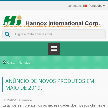
Português
Hannox International Corp. - Ajudamos importadores, atacadistas, distribuidores e marcas da área da saúde a lançar soluções não medicamentosas para o tratamento de feridas e mucosas, incluindo úlceras orais, cuidados de suporte ao câncer, proteção da pele, cuidados com a mucosa nasal e proteção de feridas em domicílio. Além de uma ampla gama de dispositivos médicos para prevenção e controle do diabetes, soluções para prevenção de doenças transmitidas por mosquitos e outras aplicações de saúde domiciliar.
Casa
Notícias
ANÚNCIO DE NOVOS PRODUTOS EM
MAIO DE 2019.
2019/05/13
Hannox
Estamos sempre atentos às necessidades dos nossos clientes e