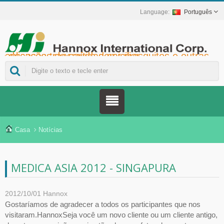
Português
Hannox International Corp. - Ajudamos importadores, atacadistas, distribuidores e marcas da área da saúde a lançar soluções não medicamentosas para o tratamento de feridas e mucosas, incluindo úlceras orais, cuidados de suporte ao câncer, proteção da pele, cuidados com a mucosa nasal e proteção de feridas em domicílio. Além de uma ampla gama de dispositivos médicos para prevenção e controle do diabetes, soluções para prevenção de doenças transmitidas por mosquitos e outras aplicações de saúde domiciliar.
Casa
Notícias
MEDICA ASIA 2012 - SINGAPURA
2012/10/01
Hannox
Gostaríamos de agradecer a todos os participantes que nos
visitaram.HannoxSeja você um novo cliente ou um cliente antigo,