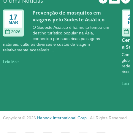
Última Notícias
Prevenção de mosquitos em
17
2
viagens pelo Sudeste Asiático
MAR
F
O Sudeste Asiático é há muito tempo um
2026
2
destino turístico popular na Ásia,
conhecido por suas ricas paisagens
Cere
naturais, culturas diversas e custos de viagem
a Se
relativamente acessíveis....
Com o
globa
Leia Mais
redef
riscos
Leia M
Copyright © 2026
Hannox International Corp.
. All Rights Reserved.