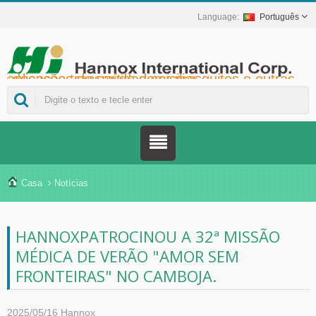
Português
Hannox International Corp. - Ajudamos importadores, atacadistas, distribuidores e marcas da área da saúde a lançar soluções não medicamentosas para o tratamento de feridas e mucosas, incluindo úlceras orais, cuidados de suporte ao câncer, proteção da pele, cuidados com a mucosa nasal e proteção de feridas em domicílio. Além de uma ampla gama de dispositivos médicos para prevenção e controle do diabetes, soluções para prevenção de doenças transmitidas por mosquitos e outras aplicações de saúde domiciliar.
Casa
Notícias
HANNOXPATROCINOU A 32ª MISSÃO
MÉDICA DE VERÃO "AMOR SEM
FRONTEIRAS" NO CAMBOJA.
2025/05/16
Hannox