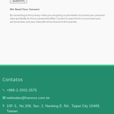
Contatos
+886-2-2502-2575
websales@hannox.com.tw
10F-3., No.206, Sec. 2, Nanking E. Rd., Taipei City 10489,
Taiwan