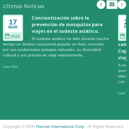
Ultimas Noticias
Concientización sobre la
17
2
prevención de mosquitos para
MAR
F
viajes en el sudeste asiático.
2026
2
El sudeste asiático ha sido durante mucho
camb
tiempo un destino vacacional popular en Asia, conocido
por sus exuberantes paisajes naturales, su diversidad
Copa
cultural y sus precios de viaje relativamente...
viaj
A med
Leer Más
aumen
silen
Los r
Leer 
Copyright © 2026
Hannox International Corp.
. All Rights Reserved.