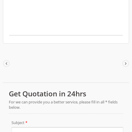
Protege la piel delicada o dañada de la
fricción, la irritación y los contaminantes
externos, garantizando una aplicación
indolora. Es especialmente recomendable
para el cuidado de ostomías y la prevención
de lesiones cutáneas relacionadas con
adhesivos médicos (MARSI). FSC / CE /
QMS / ISO13485