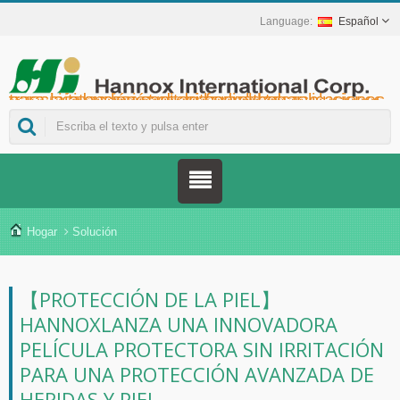
Español
Hannox International Corp. - Ayudamos a importadores, mayoristas y distribuidores de dispositivos médicos, así como a marcas del sector sanitario, a lanzar soluciones no farmacológicas para el cuidado de heridas y mucosas en úlceras orales, cuidados de apoyo para pacientes con cáncer, protección de la piel, cuidado de la mucosa nasal y protección de heridas en el hogar. También ofrecemos una amplia gama de dispositivos médicos para la prevención y el control de la diabetes, soluciones para la prevención de enfermedades transmitidas por mosquitos y otras aplicaciones para la atención sanitaria en el hogar.
Hogar
Solución
【PROTECCIÓN DE LA PIEL】
HANNOXLANZA UNA INNOVADORA
PELÍCULA PROTECTORA SIN IRRITACIÓN
PARA UNA PROTECCIÓN AVANZADA DE
HERIDAS Y PIEL.