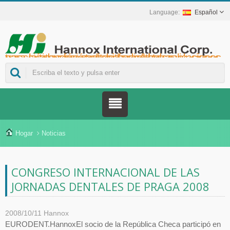
Español
Hannox International Corp. - Ayudamos a importadores, mayoristas y distribuidores de dispositivos médicos, así como a marcas del sector sanitario, a lanzar soluciones no farmacológicas para el cuidado de heridas y mucosas en úlceras orales, cuidados de apoyo para pacientes con cáncer, protección de la piel, cuidado de la mucosa nasal y protección de heridas en el hogar. También ofrecemos una amplia gama de dispositivos médicos para la prevención y el control de la diabetes, soluciones para la prevención de enfermedades transmitidas por mosquitos y otras aplicaciones para la atención sanitaria en el hogar.
Hogar
Noticias
CONGRESO INTERNACIONAL DE LAS
JORNADAS DENTALES DE PRAGA 2008
2008/10/11
Hannox
EURODENT.HannoxEl socio de la República Checa participó en