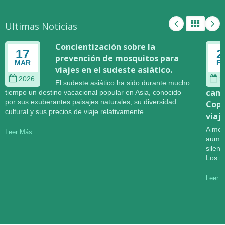
Ultimas Noticias
Concientización sobre la
17
2
prevención de mosquitos para
MAR
F
viajes en el sudeste asiático.
2026
2
El sudeste asiático ha sido durante mucho
camb
tiempo un destino vacacional popular en Asia, conocido
por sus exuberantes paisajes naturales, su diversidad
Copa
cultural y sus precios de viaje relativamente...
viaj
A med
Leer Más
aumen
silen
Los r
Leer 