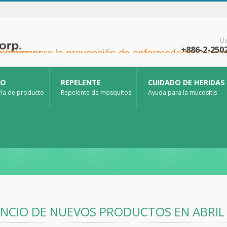
L
+886-2-250
a la prevención de enfermedades transmitidas por mosquitos y otras aplicaciones para la atención sanitaria en el hogar.
CO
REPELENTE
CUIDADO DE HERIDAS
ía de producto
Repelente de mosquitos
Ayuda para la mucositis
NCIO DE NUEVOS PRODUCTOS EN ABRIL 