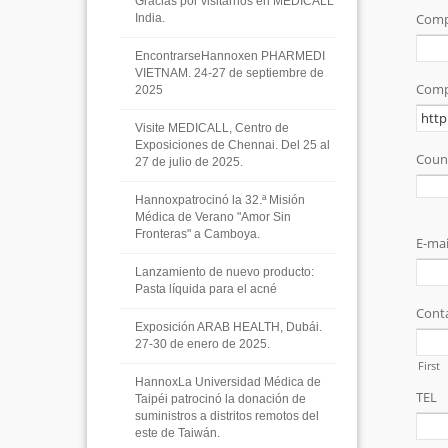
Gracias por visitarnos en MEDICALL
India.
EncontrarseHannoxen PHARMEDI
VIETNAM. 24-27 de septiembre de
2025
Visite MEDICALL, Centro de
Exposiciones de Chennai. Del 25 al
27 de julio de 2025.
Hannoxpatrocinó la 32.ª Misión
Médica de Verano "Amor Sin
Fronteras" a Camboya.
Lanzamiento de nuevo producto:
Pasta líquida para el acné
Exposición ARAB HEALTH, Dubái.
27-30 de enero de 2025.
HannoxLa Universidad Médica de
Taipéi patrocinó la donación de
suministros a distritos remotos del
este de Taiwán.