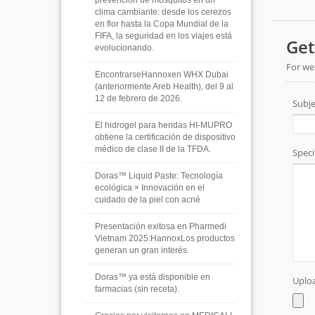
prevención de mosquitos en un
clima cambiante: desde los cerezos
en flor hasta la Copa Mundial de la
FIFA, la seguridad en los viajes está
evolucionando.
EncontrarseHannoxen WHX Dubai
(anteriormente Areb Health), del 9 al
12 de febrero de 2026.
El hidrogel para heridas HI-MUPRO
obtiene la certificación de dispositivo
médico de clase II de la TFDA.
Doras™ Liquid Paste: Tecnología
ecológica × Innovación en el
cuidado de la piel con acné
Presentación exitosa en Pharmedi
Vietnam 2025:HannoxLos productos
generan un gran interés.
Doras™ ya está disponible en
farmacias (sin receta).