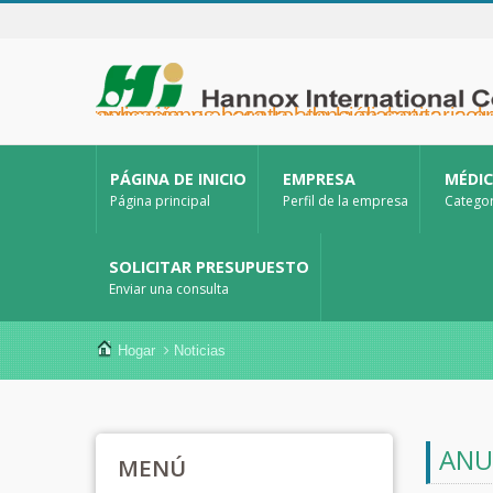
Hannox International Corp. - Ayudamos a importadores, mayoristas y distribuidores de dispositivos médicos, así como a marcas del sector sanitario, a lanzar soluciones no farmacológicas para el cuidado de heridas y mucosas en úlceras orales, cuidados de apoyo para pacientes con cáncer, protección de la piel, cuidado de la mucosa nasal y protección de heridas en el hogar. También ofrecemos una amplia gama de dispositivos médicos para la prevención y el control de la diabetes, soluciones par
PÁGINA DE INICIO
EMPRESA
MÉDI
Página principal
Perfil de la empresa
Categor
SOLICITAR PRESUPUESTO
Enviar una consulta
Hogar
Noticias
ANU
MENÚ