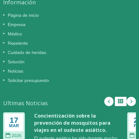
Información
Página de inicio
Empresa
Médico
Repelente
Cuidado de heridas
Solución
Noticias
Solicitar presupuesto
Ultimas Noticias
Concientización sobre la
17
2
prevención de mosquitos para
MAR
F
viajes en el sudeste asiático.
2026
2
El sudeste asiático ha sido durante mucho