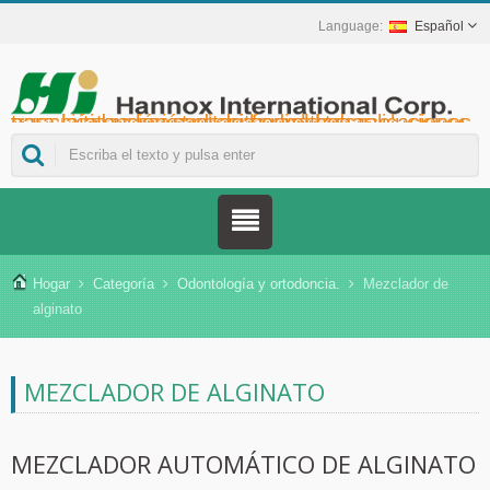
Español
Hannox International Corp. - Ayudamos a importadores, mayoristas y distribuidores de dispositivos médicos, así como a marcas del sector sanitario, a lanzar soluciones no farmacológicas para el cuidado de heridas y mucosas en úlceras orales, cuidados de apoyo para pacientes con cáncer, protección de la piel, cuidado de la mucosa nasal y protección de heridas en el hogar. También ofrecemos una amplia gama de dispositivos médicos para la prevención y el control de la diabetes, soluciones para la prevención de enfermedades transmitidas por mosquitos y otras aplicaciones para la atención sanitaria en el hogar.
Hogar
Categoría
Odontología y ortodoncia.
Mezclador de
alginato
MEZCLADOR DE ALGINATO
MEZCLADOR AUTOMÁTICO DE ALGINATO