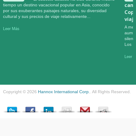
camb
tiempo un destino vacacional popular en Asia, conocido
por sus exuberantes paisajes naturales, su diversidad
Copa
cultural y sus precios de viaje relativamente...
viaj
A med
Leer Más
aumen
silen
Los r
Leer 
Copyright © 2026
Hannox International Corp.
. All Rights Reserved.