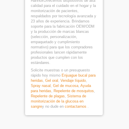
HannoxOfrecemos dispositivos de alta
calidad para el cuidado en el hogar y la
monitorización de pacientes,
respaldados por tecnología avanzada y
23 años de experiencia. Brindamos
soporte para la fabricación OEM/ODM
y la producción de marcas blancas
(selección, personalización,
empaquetado y cumplimiento
normativo) para que los compradores
profesionales lancen rápidamente
productos que cumplen con los
estándares.
Solicite muestras o un presupuesto
rápido hoy mismo
Enjuague bucal para
heridas
,
Gel oral
,
Vendaje líquido
,
Spray nasal
,
Gel de mucosa
,
Ayuda
para heridas
,
Repelente de mosquitos
,
Repelente de plagas
,
Sistema de
monitorización de la glucosa en
sangre
y no dude en
contactarnos
.