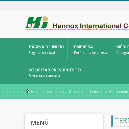
Hannox International Corp. - Ayudamos a importadores, mayoristas y distribuidores de dispositivos médicos, así como a marcas del sector sanitario, a lanzar soluciones no farmacológicas para el cuidado de heridas y mucosas en úlceras orales, cuidados de apoyo para pacientes con cáncer, protección de la piel, cuidado de la mucosa nasal y protección de heridas en el hogar. También ofrecemos una amplia gama de dispositivos médicos para la prevención y el control de la diabetes, soluciones par
PÁGINA DE INICIO
EMPRESA
MÉDI
Página principal
Perfil de la empresa
Categor
SOLICITAR PRESUPUESTO
Enviar una consulta
Hogar
Categoría
Cuidados a domicilio
Termómetr
TE
MENÚ