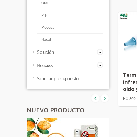
Oral
Piel
Mucosa
Nasal
Solución
Noticias
Term
Solicitar presupuesto
infra
oído 
HX-300
NUEVO PRODUCTO