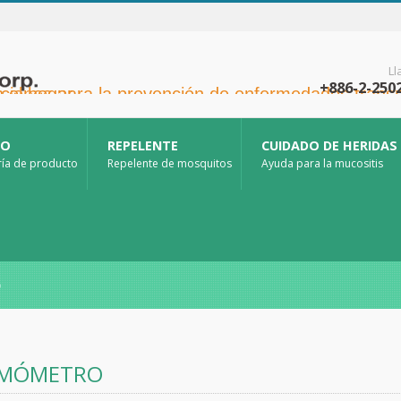
L
+886-2-250
a la prevención de enfermedades transmitidas por mosquitos y otras aplicaciones para la atención sanitaria en el hogar.
CO
REPELENTE
CUIDADO DE HERIDAS
ía de producto
Repelente de mosquitos
Ayuda para la mucositis
o
RMÓMETRO