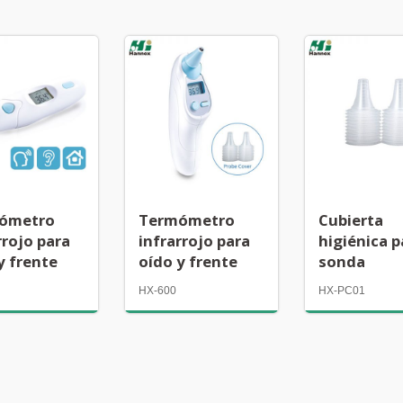
ómetro
Termómetro
Cubierta
rrojo para
infrarrojo para
higiénica p
y frente
oído y frente
sonda
HX-600
HX-PC01