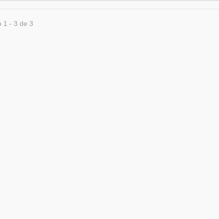
 1 - 3 de 3
ión para úlceras bucales
Spray de vendaje líquido
la nariz