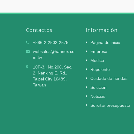
Contactos
Información
X
El hidrogel para heridas HI-
+886-2-2502-2575
Página de inicio
06
b
MUPRO obtiene la certificación
websales@hannox.co
Empresa
NOV
rero de
de dispositivo médico de clase I
m.tw
Médico
2025
de la TFDA.
10F-3., No.206, Sec.
Repelente
. La
— Un hidrogel estéril y de alta seguridad
2, Nanking E. Rd.,
ed de
diseñado para heridas exudativas
Cuidado de heridas
Taipei City 10489,
el mundo,
crónicas y moderadas —
Taiwan
Solución
se
e la
Leer Más
Noticias
Solicitar presupuesto