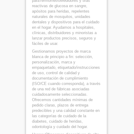
paraTermómetroMedidores y tiras
reactivas de glucosa en sangre,
apósitos para heridas, repelentes
naturales de mosquitos, unidades
dentales y dispositivos para el cuidado
en el hogar. Ayudamos a hospitales,
clínicas, distribuidores y minoristas a
lanzar productos precisos, seguros y
fáciles de usar.
Gestionamos proyectos de marca
blanca de principio a fin: selección,
personalización, marca y
empaquetado, etiquetado/instrucciones
de uso, control de calidad y
documentación de cumplimiento
(ISO/CE cuando corresponda), a través
de una red de fábricas asociadas
cuidadosamente seleccionadas.
Ofrecemos cantidades mínimas de
pedido claras, plazos de entrega
predecibles y una calidad constante en
las categorías de cuidado de la
diabetes, cuidado de heridas,
odontología y cuidado del hogar.