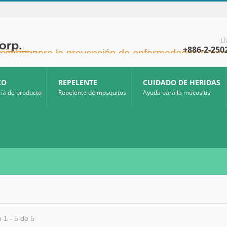
L
+886-2-250
a la prevención de enfermedades transmitidas por mosquitos y otras aplicaciones para la atención sanitaria en el hogar.
CO
REPELENTE
CUIDADO DE HERIDAS
ía de producto
Repelente de mosquitos
Ayuda para la mucositis
 1 - 5 de 5