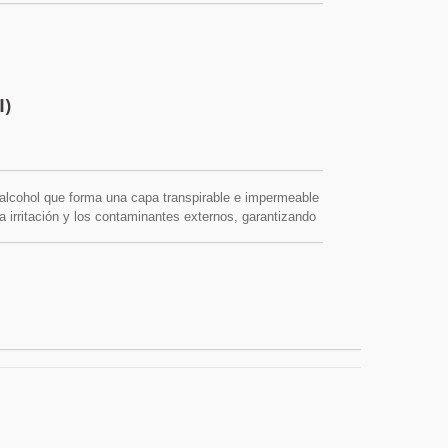
I)
n alcohol que forma una capa transpirable e impermeable
 la irritación y los contaminantes externos, garantizando
el cuidado de ostomías y la prevención de lesiones
C / CE / QMS / ISO13485