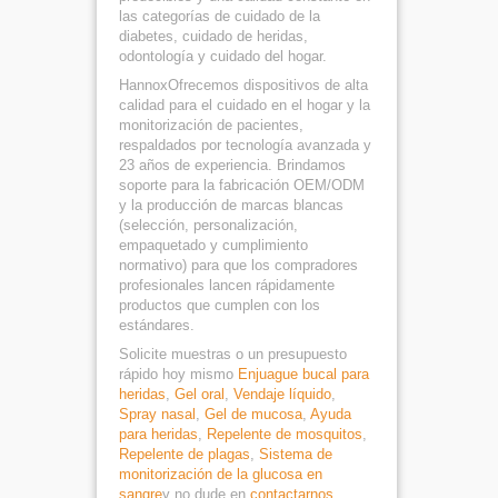
las categorías de cuidado de la
diabetes, cuidado de heridas,
odontología y cuidado del hogar.
HannoxOfrecemos dispositivos de alta
calidad para el cuidado en el hogar y la
monitorización de pacientes,
respaldados por tecnología avanzada y
23 años de experiencia. Brindamos
soporte para la fabricación OEM/ODM
y la producción de marcas blancas
(selección, personalización,
empaquetado y cumplimiento
normativo) para que los compradores
profesionales lancen rápidamente
productos que cumplen con los
estándares.
Solicite muestras o un presupuesto
rápido hoy mismo
Enjuague bucal para
heridas
,
Gel oral
,
Vendaje líquido
,
Spray nasal
,
Gel de mucosa
,
Ayuda
para heridas
,
Repelente de mosquitos
,
Repelente de plagas
,
Sistema de
monitorización de la glucosa en
sangre
y no dude en
contactarnos
.