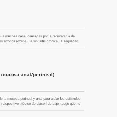
 en la mucosa nasal causadas por la radioterapia de
is atrófica (ozena), la sinusitis crónica, la sequedad
 y limpia la cavidad nasal. FSC / QMS / ISO13485
a mucosa anal/perineal)
de la mucosa perineal y anal para aislar los estímulos
 un dispositivo médico de clase I de bajo riesgo que no
 no es adictivo. FSC / QMS / ISO13485