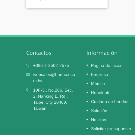
Contactos
Información
X
El hidrogel para heridas HI-
+886-2-2502-2575
Página de inicio
06
b
MUPRO obtiene la certificación
websales@hannox.co
Empresa
NOV
ero de
de dispositivo médico de clase II
m.tw
Médico
2025
de la TFDA.
10F-3., No.206, Sec.
Repelente
. La
— Un hidrogel estéril y de alta seguridad
2, Nanking E. Rd.,
ed de
diseñado para heridas exudativas
Cuidado de heridas
Taipei City 10489,
el mundo,
crónicas y moderadas —
Taiwan
Solución
se
e la
Leer Más
Noticias
Solicitar presupuesto