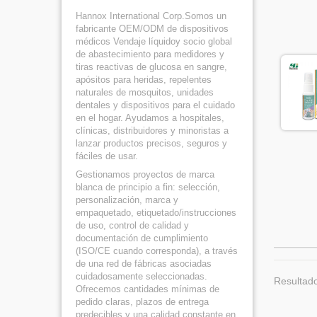
Hannox International Corp.Somos un
fabricante OEM/ODM de dispositivos
médicos Vendaje líquidoy socio global
de abastecimiento para medidores y
tiras reactivas de glucosa en sangre,
apósitos para heridas, repelentes
naturales de mosquitos, unidades
dentales y dispositivos para el cuidado
en el hogar. Ayudamos a hospitales,
clínicas, distribuidores y minoristas a
lanzar productos precisos, seguros y
fáciles de usar.
Gestionamos proyectos de marca
blanca de principio a fin: selección,
personalización, marca y
empaquetado, etiquetado/instrucciones
de uso, control de calidad y
documentación de cumplimiento
(ISO/CE cuando corresponda), a través
de una red de fábricas asociadas
cuidadosamente seleccionadas.
Resultado
Ofrecemos cantidades mínimas de
pedido claras, plazos de entrega
predecibles y una calidad constante en