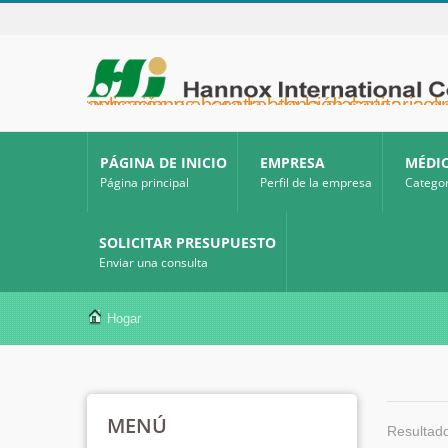
Hannox International Corp. - Ayudamos a importadores, mayoristas y distribuidores de dispositivos médicos, así como a marcas del sector sanitario, a lanzar soluciones no farmacológicas para el cuidado de heridas y mucosas en úlceras orales, cuidados de apoyo para pacientes con cáncer, protección de la piel, cuidado de la mucosa nasal y protección de heridas en el hogar. También ofrecemos una amplia gama de dispositivos médicos para la prevención y el control de la diabetes, soluciones par
PÁGINA DE INICIO
EMPRESA
MÉDI
Página principal
Perfil de la empresa
Categor
SOLICITAR PRESUPUESTO
Enviar una consulta
Hogar
MENÚ
Resultado