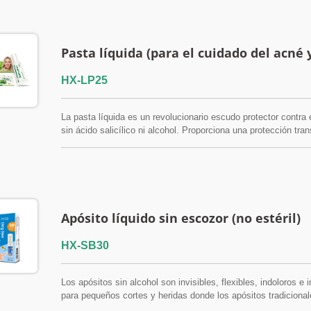
Pasta líquida (para el cuidado del acné 
HX-LP25
La pasta líquida es un revolucionario escudo protector contra 
sin ácido salicílico ni alcohol. Proporciona una protección tra
Está especialmente diseñada para quienes buscan un cuidado 
espinillas y los puntos negros, ya que forma una película tra
ión para úlceras bucales
Spray de vendaje líquido
bacterias y favorece la recuperación de la piel sin obstruir los
Calidad / TFDA / ISO 13485
la nariz
Apósito líquido sin escozor (no estéril)
HX-SB30
Los apósitos sin alcohol son invisibles, flexibles, indoloros 
para pequeños cortes y heridas donde los apósitos tradicion
ISO13485