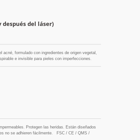
y después del láser)
el acné, formulado con ingredientes de origen vegetal,
nspirable e invisible para pieles con imperfecciones.
suave pero eficaz contra el acné, los granos, las
nsparente y ligera que calma la inflamación, combate las
 para
Spray repelente de mosquitos
 poros ni irritar la piel sensible. Sistema de Gestión de
e impermeables. Protegen las heridas. Están diseñados
ales no se adhieren fácilmente. FSC / CE / QMS /