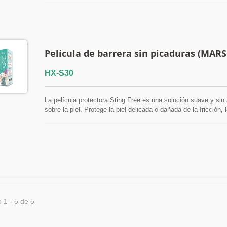
Película de barrera sin picaduras (MARS
HX-S30
La película protectora Sting Free es una solución suave y si
sobre la piel. Protege la piel delicada o dañada de la fricción,
una aplicación indolora. Es especialmente recomendable para 
cutáneas relacionadas con adhesivos médicos (MARSI). FS
 1 - 5 de 5