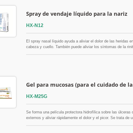
Spray de vendaje líquido para la nariz
HX-N12
El spray nasal líquido ayuda a aliviar el dolor de las heridas
cabeza y cuello. También puede aliviar los síntomas de la rinit
nasal y la mucosidad nasal espesa. Proporciona hidratación
Gel para mucosas (para el cuidado de l
HX-M25G
Se forma una película protectora hidrofílica sobre las úlceras 
externos y aliviar rápidamente el dolor y el picor. Se trata de
contiene alcohol, antibióticos, esteroides ni anestésicos, y