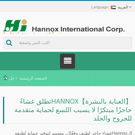
العربية
Hannox International Corp. - نساعد مستوردي/تجار الجملة/الموزعين للأجهزة الطبية والعلامات التجارية في مجال الرعاية الصحية على إطلاق حلول غير دوائية للعناية بالجروح والأغشية المخاطية، تشمل علاج قرح الفم، والرعاية الداعمة لمرضى السرطان، وحماية الجلد، والعناية بالغشاء المخاطي للأنف، وحماية الجروح في المنزل. كما نوفر مجموعة واسعة من الأجهزة الطبية في مجالات الوقاية من داء السكري وإدارته، وحلول الوقاية من الأمراض المنقولة بالبعوض، وغيرها من تطبيقات الرعاية الصحية المنزلية.
الصفحة الرئيسية
حل
【العناية بالبشرة】HANNOXتطلق غشاءً
حاجزًا مبتكرًا لا يسبب اللسع لحماية متقدمة
للجروح والجلد
الHannoxغشاء حاجز لطيف وفعّال، مصمم لتوفير حماية لطيفة