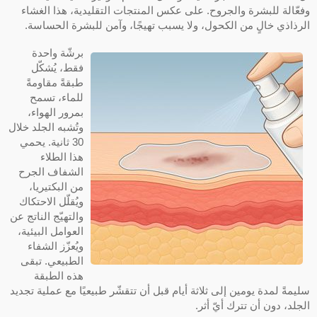
وفعّالة للبشرة والجروح. على عكس المنتجات التقليدية، هذا الغشاء
الرذاذي خالٍ من الكحول، ولا يسبب تهيجًا، وآمن للبشرة الحساسة.
برشّة واحدة
فقط، يُشكّل
طبقةً مقاومةً
للماء، تسمح
بمرور الهواء،
وتُشبه الجلد خلال
30 ثانية. يحمي
هذا الطلاء
الشفاف الجرح
من البكتيريا،
ويُقلّل الاحتكاك
والتهيّج الناتج عن
العوامل البيئية،
ويُعزّز الشفاء
الطبيعي. تبقى
هذه الطبقة
سليمةً لمدة يومين إلى ثلاثة أيام قبل أن تتقشّر طبيعيًا مع عملية تجديد
الجلد، دون أن تترك أيّ أثر.