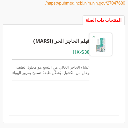
https://pubmed.ncbi.nlm.nih.gov/27047680/
المنتجات ذات الصلة
فيلم الحاجز الحر (MARSI)
HX-S30
غشاء الحاجز الخالي من اللسع هو محلول لطيف
وخالٍ من الكحول، يُشكّل طبقةً تسمح بمرور الهواء
ومقاومة للماء على الجلد. يحمي هذا الغشاء
البشرة الحساسة أو المتضررة من الاحتكاك
والتهيج والملوثات الخارجية، مع ضمان سهولة
الاستخدام وعدم الشعور بالألم. يُعدّ هذا الغشاء
مثاليًا للعناية بالفغرة الجراحية والوقاية من إصابات
الجلد الناتجة عن المواد اللاصقة الطبية. FSC /
CE / QMS / ISO13485