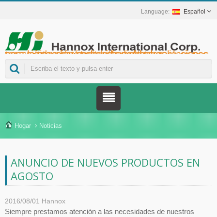
Español
Hannox International Corp. - Ayudamos a importadores, mayoristas y distribuidores de dispositivos médicos, así como a marcas del sector sanitario, a lanzar soluciones no farmacológicas para el cuidado de heridas y mucosas en úlceras orales, cuidados de apoyo para pacientes con cáncer, protección de la piel, cuidado de la mucosa nasal y protección de heridas en el hogar. También ofrecemos una amplia gama de dispositivos médicos para la prevención y el control de la diabetes, soluciones para la prevención de enfermedades transmitidas por mosquitos y otras aplicaciones para la atención sanitaria en el hogar.
Hogar
Noticias
ANUNCIO DE NUEVOS PRODUCTOS EN
AGOSTO
2016/08/01
Hannox
Siempre prestamos atención a las necesidades de nuestros