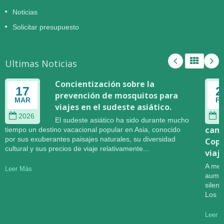
Noticias
Solicitar presupuesto
Ultimas Noticias
Concientización sobre la
17
2
prevención de mosquitos para
MAR
F
viajes en el sudeste asiático.
2026
2
El sudeste asiático ha sido durante mucho
camb
tiempo un destino vacacional popular en Asia, conocido
por sus exuberantes paisajes naturales, su diversidad
Copa
cultural y sus precios de viaje relativamente...
viaj
A med
Leer Más
aumen
silen
Los r
Leer 