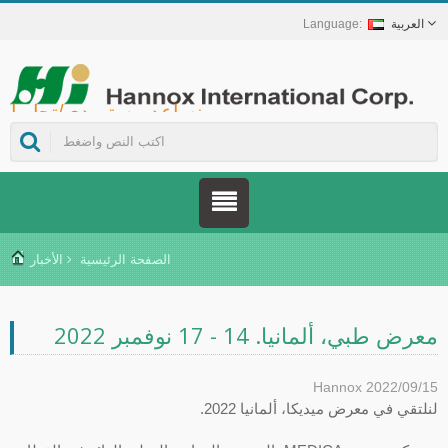
العربية
Hannox International Corp. - نساعد مستوردي/تجار الجملة/الموزعين للأجهزة الطبية والعلامات التجارية في مجال الرعاية الصحية على إطلاق حلول غير دوائية للعناية بالجروح والأغشية المخاطية، تشمل علاج قرح الفم، والرعاية الداعمة لمرضى السرطان، وحماية الجلد، والعناية بالغشاء المخاطي للأنف، وحماية الجروح في المنزل. كما نوفر مجموعة واسعة من الأجهزة الطبية في مجالات الوقاية من داء السكري وإدارته، وحلول الوقاية من الأمراض المنقولة بالبعوض، وغيرها من تطبيقات الرعاية الصحية المنزلية.
الصفحة الرئيسية
الأخبار
معرض طبي، ألمانيا. 14 - 17 نوفمبر 2022
Hannox
2022/09/15
لنلتقي في معرض ميديكا، ألمانيا 2022.