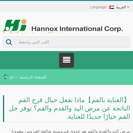
العربية
Hannox International Corp. - نساعد مستوردي/تجار الجملة/الموزعين للأجهزة الطبية والعلامات التجارية في مجال الرعاية الصحية على إطلاق حلول غير دوائية للعناية بالجروح والأغشية المخاطية، تشمل علاج قرح الفم، والرعاية الداعمة لمرضى السرطان، وحماية الجلد، والعناية بالغشاء المخاطي للأنف، وحماية الجروح في المنزل. كما نوفر مجموعة واسعة من الأجهزة الطبية في مجالات الوقاية من داء السكري وإدارته، وحلول الوقاية من الأمراض المنقولة بالبعوض، وغيرها من تطبيقات الرعاية الصحية المنزلية.
الصفحة الرئيسية
حل
【العناية بالفم】ماذا نفعل حيال قرح الفم
الناتجة عن مرض اليد والقدم والفم؟ توفر جل
الفم خيارًا جديدًا للعناية.
مرض اليد والقدم والفم هو عدوى فيروسية شائعة (فيروس معوي)