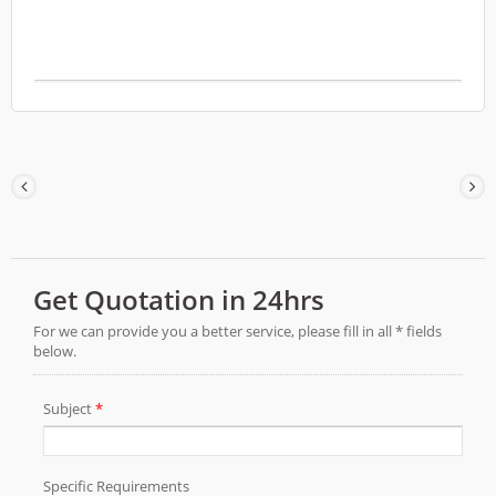
الغشاء المخاطي. تم تصميم الفوهة الرفيعة
للمساعدة في الوصول إلى المناطق الفموية
الصعبة لتطبيق أكثر ملاءمة وموجهة. إنه محلول
للعناية بالفم خالٍ من الأدوية، ومناسب لوضع
منتجات العناية بالفم للأطفال في الصيدليات
والعيادات وقنوات التوزيع. FSC / CE / QMS /
ISO13485