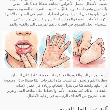
تصيب الأطفال. تشمل الأعراض الشائعة طفحًا جلديًا على اليدين
والقدمين وتقرحات فموية. غالبًا ما تسبب التقرحات الفموية صعوبة
في البلع، وفقدان الشهية، وحتى اضطراب النوم. في السنوات الأخيرة،
ركزت الأبحاث الطبية والممارسات السريرية بشكل متزايد على
استخدام الجل الفموي في العناية بالفم لمرضى اليد والقدم والفم.
يُسبب مرض اليد والقدم والفم تقرحات فموية، عادةً على اللسان
وبطانة الفم والحلق. قد تُسبب هذه التقرحات ألمًا فمويًا حادًا، وصعوبة
في البلع، وانخفاضًا في تناول الطعام، وزيادة في خطر الإصابة
بالجفاف. لذلك، يُعد تخفيف الألم، والحفاظ على نظافة الفم، وتعزيز
التئام الجروح من الأهداف الرئيسية في رعاية الأطفال.
آلية عمل الجل الفموي