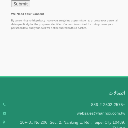
اتصالات
+886-2-2502-2575
websales@hannox.com.tw
10F-3., No.206, Sec. 2, Nanking E. Rd., Taipei City 10489,