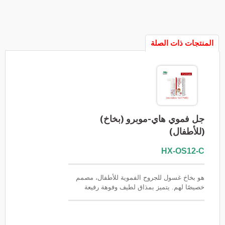
المنتجات ذات الصلة
جل فموي هاي-موبرو (بخاخ)
(للأطفال)
HX-OS12-C
هو بخاخ غسول للجروح الفموية للأطفال، مصمم
خصيصًا لهم. يتميز بمذاق لطيف وفوهة رفيعة
لتطبيق دقيق، ويساعد على تكوين طبقة واقية
فوق المناطق المتهيجة في الفم، ويساهم في
تخفيف سريع للانزعاج الناتج عن قرح الفم وتهيج