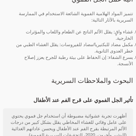
تتميز المواد الهلامية الفموية الشائعة الاستخدام في الممارسة
السريرية بالآثار التالية:
غشاء واقٍ: يقلل الألم الناتج عن الطعام واللعاب والمؤثرات
الخارجية.
مكمل مضاد للبكتيريا/مضاد للفيروسات: يقلل الغشاء الطبي من
خطر العدوى الثانوية.
يسرع الشفاء: إن الحفاظ على بيئة رطبة للجرح يعزز إصلاح
الأنسجة.
البحوث والملاحظات السريرية
تأثير الجل الفموي على قرح الفم عند الأطفال
أظهرت تجربة عشوائية مضبوطة أن استخدام جل فموي يحتوي
على عامل وقائي للغشاء المخاطي يقلل بشكل كبير من درجات
الألم المرتبطة بقرح الفم عند الأطفال ويحسن عاداتهم الغذائية
(البشير وآخرون، 2020، التحقيقات السريرية الفموية).