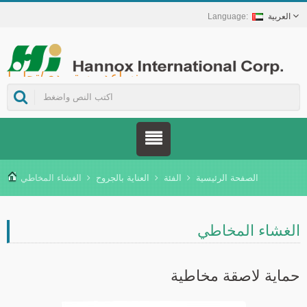
العربية
Hannox International Corp. - نساعد مستوردي/تجار الجملة/الموزعين للأجهزة الطبية والعلامات التجارية في مجال الرعاية الصحية على إطلاق حلول غير دوائية للعناية بالجروح والأغشية المخاطية، تشمل علاج قرح الفم، والرعاية الداعمة لمرضى السرطان، وحماية الجلد، والعناية بالغشاء المخاطي للأنف، وحماية الجروح في المنزل. كما نوفر مجموعة واسعة من الأجهزة الطبية في مجالات الوقاية من داء السكري وإدارته، وحلول الوقاية من الأمراض المنقولة بالبعوض، وغيرها من تطبيقات الرعاية الصحية المنزلية.
الصفحة الرئيسية
الفئة
العناية بالجروح
الغشاء المخاطي
لغشاء المخاطي
ماية لاصقة مخاطية