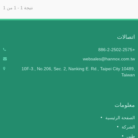
نتيجة 1 - 1 من 1
تصالات
+886-2
websales@hannox.com.t
10F-3., No.206, Sec. 2, Nanking E. Rd., Taipei City 10489
Taiwa
علومات
لصفحة الرئيسية
لشركة
بي