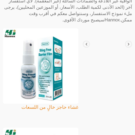
الواقية غير اللاذعة والضمادات السائلة (غير المعقمة). لأي استفسار
آخر (الحد الأدنى لكمية الطلب، الأسعار، أو الموزعين المحليين)، يرجى
ملء نموذج الاستفسار، وسنتواصل معكم في أقرب وقت
ممكن.Hannoxسيصبح موردك الأقوى.
غشاء حاجز خالٍ من اللسعات