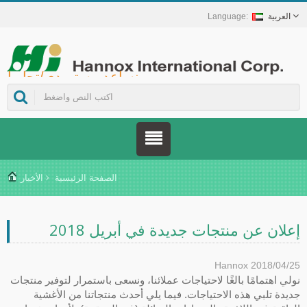
العربية
Hannox International Corp. - نساعد مستوردي/تجار الجملة/الموزعين للأجهزة الطبية والعلامات التجارية في مجال الرعاية الصحية على إطلاق حلول غير دوائية للعناية بالجروح والأغشية المخاطية، تشمل علاج قرح الفم، والرعاية الداعمة لمرضى السرطان، وحماية الجلد، والعناية بالغشاء المخاطي للأنف، وحماية الجروح في المنزل. كما نوفر مجموعة واسعة من الأجهزة الطبية في مجالات الوقاية من داء السكري وإدارته، وحلول الوقاية من الأمراض المنقولة بالبعوض، وغيرها من تطبيقات الرعاية الصحية المنزلية.
الصفحة الرئيسية
الأخبار
إعلان عن منتجات جديدة في أبريل 2018
Hannox
2018/04/25
نولي اهتمامًا بالغًا لاحتياجات عملائنا، ونسعى باستمرار لتوفير منتجات
جديدة تلبي هذه الاحتياجات. فيما يلي أحدث منتجاتنا من الأغشية