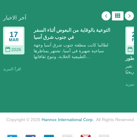
آخر الاخبار
التوعية بالوقاية من البعوض أثناء السفر
17
2
في جنوب شرق آسيا
MAR
F
لطالما كانت منطقة جنوب شرق آسيا وجهة
2026
2
سياحية شهيرة في آسيا، تشتهر بمناظرها
الطبيعية الخلابة، وتنوع ثقافاتها،...
تتطور
د تغير
اقرأ المزيد
 المزيد
Copyright © 2026
Hannox International Corp.
. All Rights Reserved.