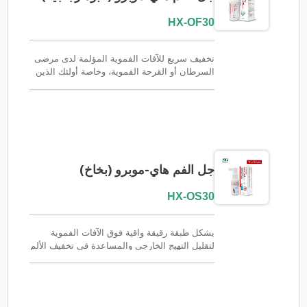
HX-OF30
تخفيف سريع للآفات الفموية المؤلمة لدى مرضى
السرطان أو القرحة الفموية، وخاصة أولئك الذين
يعانون من التهاب الغشاء المخاطي الفموي الناتج
عن العلاج الكيميائي أو العلاج الإشعاعي. يُعدّ جل
هاي-موبرو الفموي المركّز متعدد الاستخدامات
مناسبًا للمرضى الذين يعانون من مجموعة واسعة
من قرح الفم. فهو يوفر تغطية كاملة وتخفيفًا فوريًا
للألم والانزعاج، مما يسمح للمرضى بالبلع بسهولة
والحفاظ على التغذية السليمة. مناسب لقنوات
جل الفم هاي-موبرو (بخاخ)
الرعاية الداعمة في المستشفيات، ورعاية مرضى
الأورام، والعيادات، والصيدليات، وهو متاح أيضًا
HX-OS30
لبرامج العلامات التجارية الخاصة وبرامج التوزيع.
FSC / CE / QMS / ISO13485
يشكل طبقة رقيقة واقية فوق الآفات الفموية
لتقليل التهيج الخارجي والمساعدة في تخفيف الألم
بسرعة. صُمم جل هاي-موبرو الفموي (بخاخ)
لعلاج قرح الفم الموضعية، مما يسهل استهداف
المناطق المصابة بدقة. هذا المنتج مناسب لتخفيف
آلام الغشاء المخاطي للفم المصاحبة لالتهاب