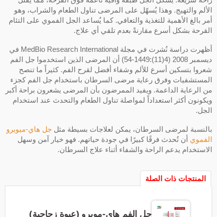
الألم والتهيج. وهذا يُسهّل على المرضى تناول الطعام والشراب، وهو
أمر بالغ الأهمية للتغذية والتعافي. كما يُساعد الجل الفموي على التئام
القرحة بشكل أسرع مقارنةً بعدم تلقي أي علاج.
أظهرت دراسة نُشرت في مجلة MedBio Research International في
ديسمبر 2008 (4(11):1449-54) أن المرضى الذين استخدموا جل الفم
شعروا بتسكين أسرع للألم وشفاء أفضل لقرح الفم. كثيراً ما تنصح
المستشفيات وفرق رعاية مرضى السرطان باستخدام جل الفم كجزء
من الرعاية الداعمة. ويفيد الممرضون بأن المرضى يشعرون براحة أكبر
ويكونون أكثر استعداداً لمواصلة تناول الطعام والتحدث عند استخدام
الجل.
بالنسبة لمرضى السرطان، يمكن لعلاجات بسيطة مثل
جل هاي-ميوبرو
الفموي
أن تُحدث فرقًا كبيرًا في جودة حياتهم. فهو خيار آمن وسهل
الاستخدام يدعم الراحة والشفاء أثناء علاج السرطان.
المنتجات ذات الصلة
جل الفم هاي-موبرو (عبوة زجاجية)