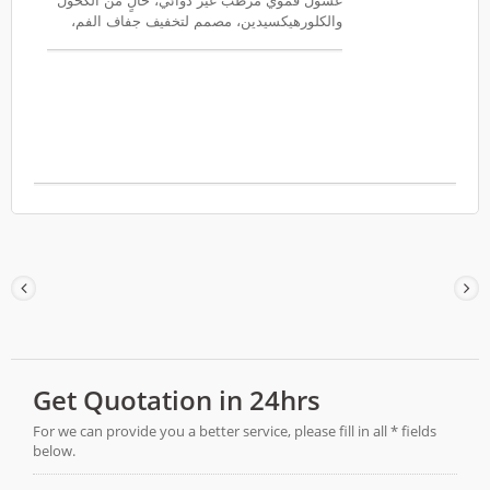
غسول فموي مرطب غير دوائي، خالٍ من الكحول
الرعاية الداعمة لمرضى الأورام ومشاريع العلامات
والكلورهيكسيدين، مصمم لتخفيف جفاف الفم،
التجارية الخاصة / تصنيع المعدات الأصلية. نظام
وترطيب الغشاء المخاطي للفم، ورعاية المسنين،
إدارة الجودة / إدارة الغذاء والدواء الصينية /
والرعاية الداعمة لمرضى الأورام، ومرضى
ISO13485
الروماتيزم/المناعة، وقنوات العناية بالأسنان
والرعاية المنزلية.