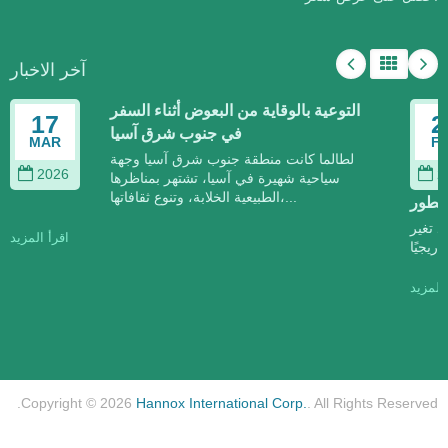
آخر الاخبار
التوعية بالوقاية من البعوض أثناء السفر
17
2
في جنوب شرق آسيا
MAR
F
لطالما كانت منطقة جنوب شرق آسيا وجهة
2026
2
سياحية شهيرة في آسيا، تشتهر بمناظرها
الطبيعية الخلابة، وتنوع ثقافاتها،...
تتطور
د تغير
اقرأ المزيد
 المزيد
Copyright © 2026
Hannox International Corp.
. All Rights Reserved.