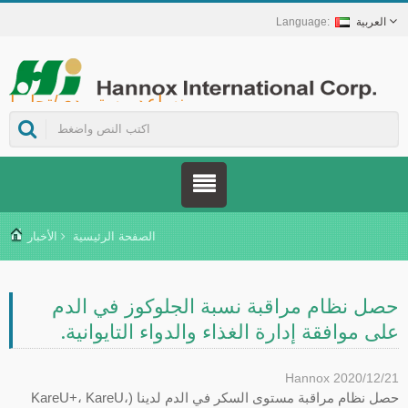
العربية
Hannox International Corp. - نساعد مستوردي/تجار الجملة/الموزعين للأجهزة الطبية والعلامات التجارية في مجال الرعاية الصحية على إطلاق حلول غير دوائية للعناية بالجروح والأغشية المخاطية، تشمل علاج قرح الفم، والرعاية الداعمة لمرضى السرطان، وحماية الجلد، والعناية بالغشاء المخاطي للأنف، وحماية الجروح في المنزل. كما نوفر مجموعة واسعة من الأجهزة الطبية في مجالات الوقاية من داء السكري وإدارته، وحلول الوقاية من الأمراض المنقولة بالبعوض، وغيرها من تطبيقات الرعاية الصحية المنزلية.
الصفحة الرئيسية
الأخبار
حصل نظام مراقبة نسبة الجلوكوز في الدم
على موافقة إدارة الغذاء والدواء التايوانية.
Hannox
2020/12/21
حصل نظام مراقبة مستوى السكر في الدم لدينا (KareU+، KareU،