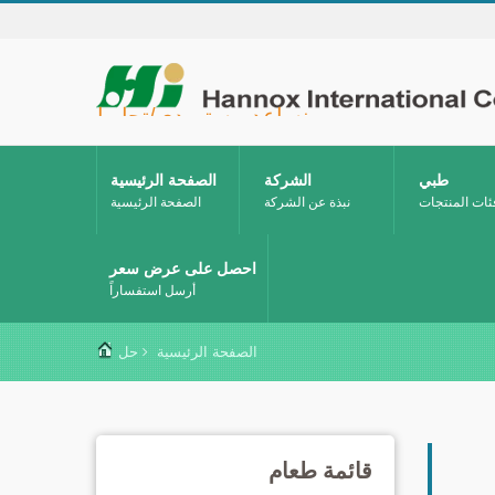
Hannox International Corp. - نساعد مستوردي/تجار الجملة/الموزعين للأجهزة الطبية والعلامات التجارية في مجال الرعاية الصحية على إطلاق حلول غير دوائية للعناية بالجروح والأغشية المخاطية، تشمل علاج قرح الفم، والرعاية الداعمة لمرضى السرطان، وحماية الجلد، والعناية بالغشاء المخاطي للأنف، وحماية الجروح في المنزل. كما نوفر مجموعة واسعة من الأجهزة الطبية في مجالات الوقاية من داء السكري وإدارته، وحلول الوقاية من الأمراض المنقولة بالبعوض، وغيرها من تطبيقات الرعاية الصحية المنزلية.
طبي
الشركة
الصفحة الرئيسية
ئات المنتجات
نبذة عن الشركة
الصفحة الرئيسية
احصل على عرض سعر
أرسل استفساراً
الصفحة الرئيسية
حل
قائمة طعام