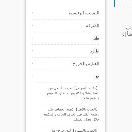
الصفحة الرئيسية
الشركة
هاب
طأ إلى
طبي
طارد
العناية بالجروح
حل
【طارد للبعوض】 مزيج طبيعي من
السترونيلا والكاجوبوت: طارد للبعوض
مدعوم علميًا
【العناية بالأنف】كيفية الحفاظ على
رطوبة أنفك في الغرف الجافة والمكيفة
خلال فصل الصيف
【العناية بالبشرة】لدي جرح - هل