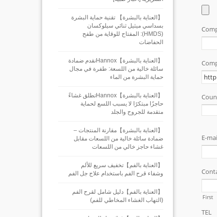
【العناية بالبشرة】 تقنية حماية البشرة
بسداسي ميثيل ثنائي سيلوكسان
(HMDS): المفتاح للوقاية من طفح
الحفاضات
【العناية بالبشرة】Hannoxنقدم ضمادة
سائلة خالية من اللسعة: طفرة في مجال
حماية البشرة من الماء
【العناية بالبشرة】Hannoxتطلق غشاءً
حاجزًا مبتكرًا لا يسبب اللسع لحماية
متقدمة للجروح والجلد
【العناية بالبشرة】مقارنة المنتجات –
ضمادة سائلة خالية من اللسعات مقابل
غشاء حاجز خالي من اللسعات
【العناية بالفم】تخفيف سريع للألم
وشفاء قرح الفم باستخدام علاج جل الفم
【العناية بالفم】دليل شامل لقرح الفم
(التهاب الغشاء المخاطي للفم)