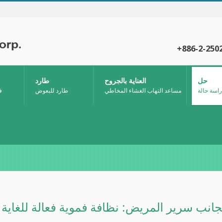
+886-2-250
حل
العناية بالجروح
طارد
راسة حالة
مساعد التهاب الغشاء المخاطي
طارد للبعوض
ف
بجانب سرير المريض: نظافة فموية فعالة للغاية