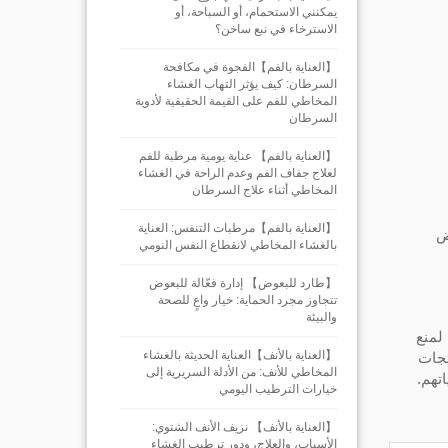
يمكنني الاستحمام، أو السباحة، أو
الاسترخاء في نبع ساخن؟
【العناية بالفم】الفجوة في مكافحة
السرطان: كيف يؤثر التهاب الغشاء
المخاطي للفم على القيمة الحقيقية لأدوية
السرطان
【العناية بالفم】 عناية يومية مرطبة للفم
لعلاج جفاف الفم وعدم الراحة في الغشاء
المخاطي أثناء علاج السرطان
【العناية بالفم】مرطبات التنفس: العناية
ض
بالغشاء المخاطي لانقطاع النفس النومي
【طارد للبعوض】 إدارة فعّالة للبعوض
تتجاوز مجرد الحماية: خيار واعٍ للصحة
والبيئة
لمنع
【العناية بالأنف】العناية الحديثة بالغشاء
تجات
المخاطي للأنف: من الأدلة السريرية إلى
تهم.
خيارات الترطيب اليومي
【العناية بالأنف】 نزيف الأنف الشتوي:
الأسباب، والعلاج، ودور ترطيب الغشاء