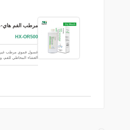
مرطب الفم هاي-مو
HX-OR500
غسول فموي مرطب غير دو
الغشاء المخاطي للفم، ور
وقنوات العناية بالأسنان و