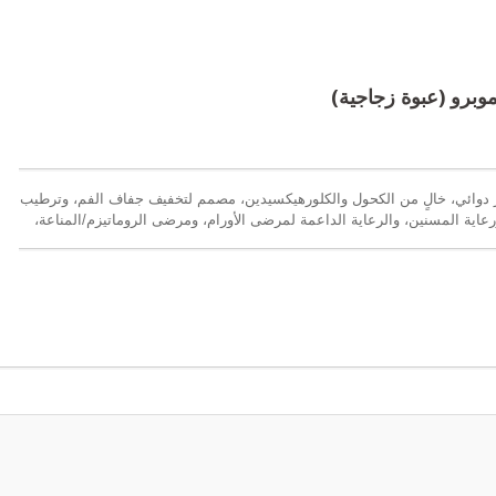
برو (عبوة زجاجية)
ائي، خالٍ من الكحول والكلورهيكسيدين، مصمم لتخفيف جفاف الفم، وترطيب
عاية المسنين، والرعاية الداعمة لمرضى الأورام، ومرضى الروماتيزم/المناعة،
الرعاية المنزلية.