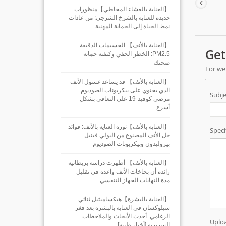
【العناية بالغشاء المخاطي】منظورات
جديدة للعناية بالشرخ الشرجي: من عادات
نمط الحياة إلى الحماية المهنية
【العناية بالأنف】 الجسيمات الدقيقة
PM2.5: الخطر الخفي وكيفية حماية
صحتك
【العناية بالأنف】 قد يساعد غسول الأنف
الذي يحتوي على بيكربونات الصوديوم
مرضى كوفيد-19 على التعافي بشكل
أسرع
【العناية بالأنف】ثورة العناية بالأنف: فوائد
جل الأنف المصنوع من البولي فينيل
بيروليدون وبيكربونات الصوديوم
【العناية بالأنف】 أظهرت دراسة بريطانية
رائدة أن بخاخات الأنف واعدة في تقليل
مدة التهابات الجهاز التنفسي.
【العناية بالبشرة】هيكساميثيل ثنائي
سيلوكسان في العناية بالبشرة بعد فغر
الرغامي: أحدث الأبحاث والملاحظات
السريرية [أخبار طبية]