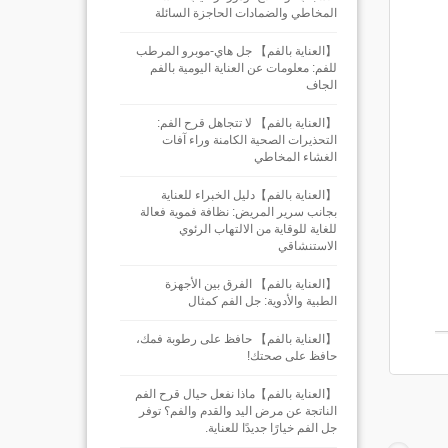
المخاطي والضمادات الحاجزة السائلة
【العناية بالفم】 جل هاي-موبرو المرطب
للفم: معلومات عن العناية اليومية بالفم
الجاف
【العناية بالفم】 لا تتجاهل قرح الفم:
التحذيرات الصحية الكامنة وراء آفات
الغشاء المخاطي
【العناية بالفم】دليل الخبراء للعناية
بجانب سرير المريض: نظافة فموية فعالة
للغاية للوقاية من الالتهاب الرئوي
الاستنشاقي
【العناية بالفم】 الفرق بين الأجهزة
الطبية والأدوية: جل الفم كمثال
【العناية بالفم】 حافظ على رطوبة فمك،
حافظ على صحتك!
【العناية بالفم】ماذا نفعل حيال قرح الفم
الناتجة عن مرض اليد والقدم والفم؟ توفر
جل الفم خيارًا جديدًا للعناية.