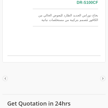
DR-S100CF
بخاخ دوراس الجديد الطارد للبعوض الخالي من
الكافور مُصمم بتركيبة من مستخلصات نباتية
طبيعية، وهو خالٍ تمامًا من الكافور، ومناسب لجميع
أفراد العائلة، وخاصةً الأشخاص الذين يعانون من
نقص إنزيم G6PD (الفوفال). تركيبته خفيفة الوزن
وغير لزجة، وتحمي البشرة من لدغات البعوض.