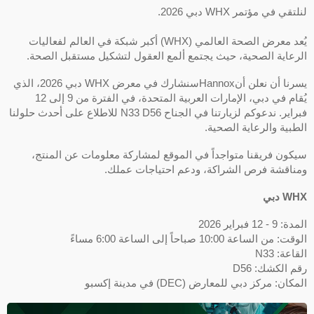
لنلتقي في مؤتمر WHX دبي 2026.
يُعد معرض الصحة العالمي (WHX) أكبر شبكة في العالم لفعاليات
الرعاية الصحية، حيث يجتمع ألمع العقول لتشكيل مستقبل الصحة.
يسرنا أن نعلن أنHannoxسنشارك في معرض WHX دبي 2026، الذي
يُقام في دبي، الإمارات العربية المتحدة، في الفترة من 9 إلى 12
فبراير. ندعوكم لزيارتنا في الجناح N33 D56 للاطلاع على أحدث حلولنا
الطبية والرعاية الصحية.
سيكون فريقنا متواجداً في الموقع لمشاركة معلومات عن المنتج،
ومناقشة فرص الشراكة، ودعم احتياجات عملك.
WHX دبي
المدة: 9 - 12 فبراير 2026
الوقت: من الساعة 10:00 صباحاً إلى الساعة 6:00 مساءً
القاعة: N33
رقم الكشك: D56
المكان: مركز دبي للمعارض (DEC) في مدينة إكسبو