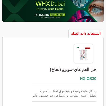
المنتجات ذات الصلة
جل الفم هاي-موبرو (بخاخ)
HX-OS30
يشكل طبقة رقيقة واقية فوق الآفات الفموية
لتقليل التهيج الخارجي والمساعدة في تخفيف الألم
بسرعة. صُمم جل هاي-موبرو الفموي (بخاخ)
لعلاج قرح الفم الموضعية، مما يسهل استهداف