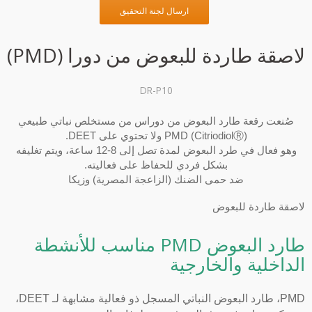
ارسال لجنة التحقيق
لاصقة طاردة للبعوض من دورا (PMD)
DR-P10
صُنعت رقعة طارد البعوض من دوراس من مستخلص نباتي طبيعي
PMD (CitriodiolⓇ) ولا تحتوي على DEET.
وهو فعال في طرد البعوض لمدة تصل إلى 8-12 ساعة، ويتم تغليفه
بشكل فردي للحفاظ على فعاليته.
ضد حمى الضنك (الزاعجة المصرية) وزيكا
لاصقة طاردة للبعوض
طارد البعوض PMD مناسب للأنشطة
الداخلية والخارجية
PMD، طارد البعوض النباتي المسجل ذو فعالية مشابهة لـ DEET،