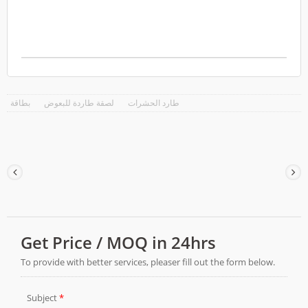
لمدة 8 إلى 12 ساعة. المصدر:
http://www.who.int/features/qa/zika/en/
طارد الحشرات
لصقة طاردة للبعوض
بطاقة