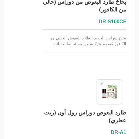
بخاخ طارد البعوض من دوراس (خالي
من الكافور)
DR-S100CF
بخاخ دوراس الجديد الطارد للبعوض الخالي من
الكافور مُصمم بتركيبة من مستخلصات نباتية
طبيعية، وهو خالٍ تمامًا من الكافور، ومناسب لجميع
أفراد العائلة، وخاصةً الأشخاص الذين يعانون من
نقص إنزيم G6PD (الفوفال). تركيبته خفيفة الوزن
وغير لزجة، وتحمي البشرة من لدغات البعوض.
طارد البعوض دوراس رول أون (زيت
عطري)
DR-A1