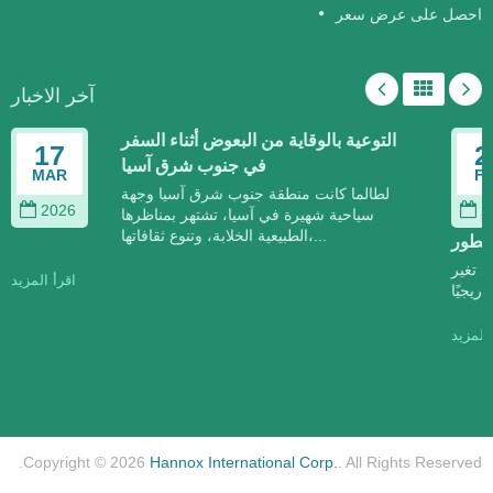
احصل على عرض سعر
آخر الاخبار
التوعية بالوقاية من البعوض أثناء السفر
17
2
في جنوب شرق آسيا
MAR
F
لطالما كانت منطقة جنوب شرق آسيا وجهة
2026
2
سياحية شهيرة في آسيا، تشتهر بمناظرها
الطبيعية الخلابة، وتنوع ثقافاتها،...
تتطور
د تغير
اقرأ المزيد
 المزيد
Copyright © 2026
Hannox International Corp.
. All Rights Reserved.