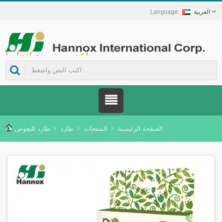
العربية
Hannox International Corp. - نساعد مستوردي/تجار الجملة/الموزعين للأجهزة الطبية والعلامات التجارية في مجال الرعاية الصحية على إطلاق حلول غير دوائية للعناية بالجروح والأغشية المخاطية، تشمل علاج قرح الفم، والرعاية الداعمة لمرضى السرطان، وحماية الجلد، والعناية بالغشاء المخاطي للأنف، وحماية الجروح في المنزل. كما نوفر مجموعة واسعة من الأجهزة الطبية في مجالات الوقاية من داء السكري وإدارته، وحلول الوقاية من الأمراض المنقولة بالبعوض، وغيرها من تطبيقات الرعاية الصحية المنزلية.
الصفحة الرئيسية
المنتجات
طارد
طارد للبعوض