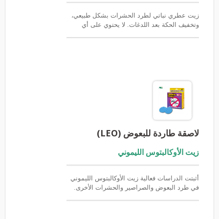
زيت عطري نباتي لطرد الحشرات بشكل طبيعي،
وتخفيف الحكة بعد اللدغات. لا يحتوي على أي
مكونات كيميائية. مُخفف مسبقاً بنسبة 3%
لراحتك.
لاصقة طاردة للبعوض (LEO)
زيت الأوكالبتوس الليموني
أثبتت الدراسات فعالية زيت الأوكالبتوس الليموني
في طرد البعوض والصراصير والحشرات الأخرى.
استخدمه للوقاية من لدغات البعوض وبالتالي
الوقاية من فيروس زيكا. طبيعي نقي بدون مادة
DEET، معتمد من SGS، آمن للاستخدام، فعال