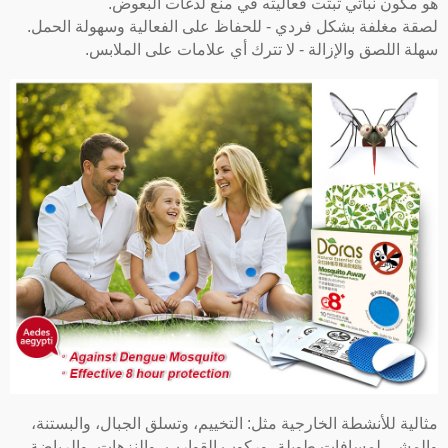
هو مكون نباتي ثبتت فعاليته في منع لدغات البعوض.
لصقة مغلفة بشكل فردي - للحفاظ على الفعالية وسهولة الحمل.
سهلة اللصق والإزالة - لا تترك أي علامات على الملابس.
مثالية للأنشطة الخارجية مثل: التخييم، وتسلق الجبال، والبستنة،
والمشي لمسافات طويلة، وركوب القوارب، والنزهات، والرياضة،