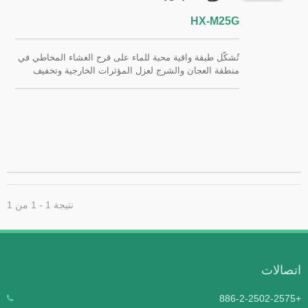
HX-M25G
تُشكّل طبقة واقية محبة للماء على قرح الغشاء المخاطي في
منطقة العجان والشرج لعزل المؤثرات الخارجية وتخفيف
الألم والحكة بسرعة. وهو جهاز طبي منخفض المخاطر من
الفئة الأولى، لا يحتوي على الكحول أو المضادات الحيوية أو
الستيرويدات أو المخدرات، ولا يسبب الإدمان. FSC / QMS
/ ISO13485
نتيجة 1 - 1 من 1
تصالات
+886-2