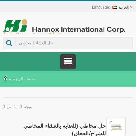
العربية
Hannox International Corp. - نساعد مستوردي/تجار الجملة/الموزعين للأجهزة الطبية والعلامات التجارية في مجال الرعاية الصحية على إطلاق حلول غير دوائية للعناية بالجروح والأغشية المخاطية، تشمل علاج قرح الفم، والرعاية الداعمة لمرضى السرطان، وحماية الجلد، والعناية بالغشاء المخاطي للأنف، وحماية الجروح في المنزل. كما نوفر مجموعة واسعة من الأجهزة الطبية في مجالات الوقاية من داء السكري وإدارته، وحلول الوقاية من الأمراض المنقولة بالبعوض، وغيرها من تطبيقات الرعاية الصحية المنزلية.
الصفحة الرئيسية
نتيجة 1 - 1 من 1
جل مخاطي (للعناية بالغشاء المخاطي
للشرج/العجان)