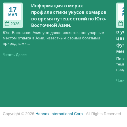
Информация о мерах
17
2
профилактики укусов комаров
MAR
F
во время путешествий по Юго-
2026
2
Восточной Азии.
в у
Юго-Восточная Азия уже давно является популярным
цве
местом отдыха в Азии, известным своими богатыми
природными...
футб
мен
Читать Далее
По м
темпе
предс
Читат
Copyright © 2026
Hannox International Corp.
. All Rights Reserved.