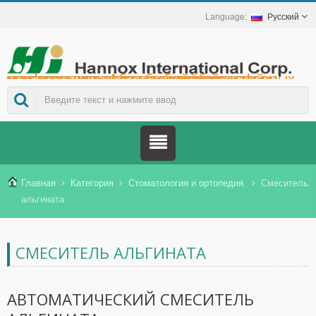
Русский
Hannox International Corp. - Мы помогаем импортерам/оптовым продавцам/дистрибьюторам медицинских изделий и брендам в сфере здравоохранения запускать немедикаментозные решения для ухода за ранами и слизистыми оболочками, такие как средства для лечения язв в полости рта, поддерживающая терапия при онкологических заболеваниях, защита кожи, уход за слизистой оболочкой носа и защита ран в домашних условиях. А также более широкий спектр медицинских изделий для профилактики и лечения диабета, профилактики заболеваний, передаваемых комарами, и других применений в сфере домашнего ухода за больными.
Главная
Категория
Стоматология и ортопедия.
Смеситель
альгината
СМЕСИТЕЛЬ АЛЬГИНАТА
АВТОМАТИЧЕСКИЙ СМЕСИТЕЛЬ