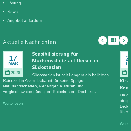
Lösung
News
Angebot anfordern
Aktuelle Nachrichten
Sensibilisierung für
17
2
Mückenschutz auf Reisen in
MAR
F
Südostasien
2026
2
Südostasien ist seit Langem ein beliebtes
Kirs
Reiseziel in Asien, bekannt für seine üppigen
Naturlandschaften, vielfältigen Kulturen und
Reis
vergleichsweise günstigen Reisekosten. Doch trotz...
Da di
steig
Weiterlesen
Bedeu
übert
Weiter