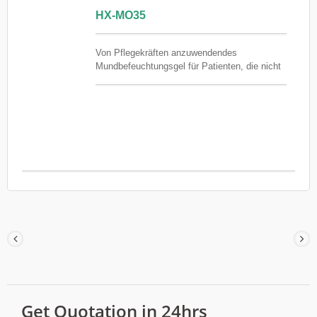
HX-MO35
Von Pflegekräften anzuwendendes
Mundbefeuchtungsgel für Patienten, die nicht
spülen, häufig Wasser trinken oder selbst
Mundpflege betreiben können. Hi-MUPRO
Oral Moisturizing Gel wurde für die
unterstützte Mundfeuchtigkeitspflege in
Krankenhäusern, Intensivstationen,
Langzeitpflegeeinrichtungen,
Rehabilitationszentren, Dialyseeinrichtungen
und der häuslichen Krankenpflege entwickelt.
Dank seiner Geltextur können Pflegekräfte
eine angemessene Menge direkt auf die
Mundschleimhaut oder trockene, rissige
Lippen auftragen und so die Mundfeuchtigkeit
und das Wohlbefinden erhalten, wenn häufiges
Trinken, Spülen oder Selbstauftragen nicht
möglich ist.