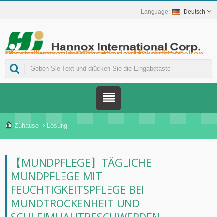
Deutsch
Hannox International Corp. - Wir unterstützen Importeure, Großhändler, Distributoren und Marken im Gesundheitswesen bei der Markteinführung von medikamentenfreien Wund- und Schleimhautpflegeprodukten für Mundgeschwüre, die unterstützende Krebstherapie, den Hautschutz, die Nasenschleimhautpflege und die Wundversorgung zu Hause. Darüber hinaus bieten wir ein breiteres Spektrum an Medizinprodukten zur Diabetesprävention und -behandlung, zur Prävention von durch Mücken übertragenen Krankheiten und für weitere Anwendungen im Bereich der häuslichen Pflege.
Zuhause
Lösung
【MUNDPFLEGE】TÄGLICHE
MUNDPFLEGE MIT
FEUCHTIGKEITSPFLEGE BEI
MUNDTROCKENHEIT UND
SCHLEIMHAUTBESCHWERDEN