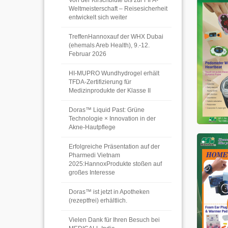
Von der Kirschblüte bis zur FIFA-
Weltmeisterschaft – Reisesicherheit
entwickelt sich weiter
TreffenHannoxauf der WHX Dubai
(ehemals Areb Health), 9.-12.
Februar 2026
HI-MUPRO Wundhydrogel erhält
TFDA-Zertifizierung für
Medizinprodukte der Klasse II
Doras™ Liquid Past: Grüne
Technologie × Innovation in der
Akne-Hautpflege
Erfolgreiche Präsentation auf der
Pharmedi Vietnam
2025:HannoxProdukte stoßen auf
großes Interesse
Doras™ ist jetzt in Apotheken
(rezeptfrei) erhältlich.
Vielen Dank für Ihren Besuch bei