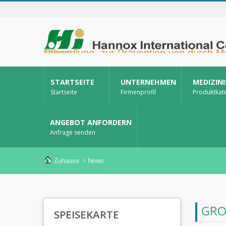
Hannox International Corp. - Wir unterstützen Importeure, Großhändler, Distributoren und Marken im Gesundheitswesen bei der Markteinführung von medikamentenfreien Wund- und Schleimhautpflegeprodukten für Mundgeschwüre, die unterstützende Krebstherapie, den Hautschutz, die Nasenschleimhautpflege und die Wundversorgung zu Hause. Darüber hinaus bieten wir ein breiteres Spektrum an Medizinprodukten zur Diabetesprävention und -behandlung, zur Prävention von durch Mücken übertragenen Krankheiten und für weitere Anwendungen im Bereich der häuslichen Pflege.
STARTSEITE
UNTERNEHMEN
MEDIZIN
Startseite
Firmenprofil
Produktkat
ANGEBOT ANFORDERN
Anfrage senden
Zuhause
News
GRO
SPEISEKARTE