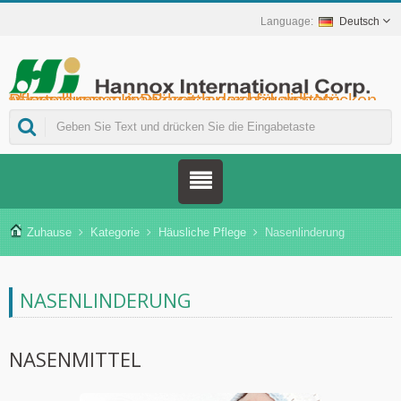
Deutsch
Hannox International Corp. - Wir unterstützen Importeure, Großhändler, Distributoren und Marken im Gesundheitswesen bei der Markteinführung von medikamentenfreien Wund- und Schleimhautpflegeprodukten für Mundgeschwüre, die unterstützende Krebstherapie, den Hautschutz, die Nasenschleimhautpflege und die Wundversorgung zu Hause. Darüber hinaus bieten wir ein breiteres Spektrum an Medizinprodukten zur Diabetesprävention und -behandlung, zur Prävention von durch Mücken übertragenen Krankheiten und für weitere Anwendungen im Bereich der häuslichen Pflege.
Zuhause
Kategorie
Häusliche Pflege
Nasenlinderung
NASENLINDERUNG
NASENMITTEL