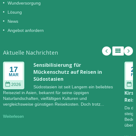
Wundversorgung
Lösung
News
Angebot anfordern
Aktuelle Nachrichten
Sensibilisierung für
17
2
Mückenschutz auf Reisen in
MAR
F
Südostasien
2026
2
Südostasien ist seit Langem ein beliebtes
Kirs
Reiseziel in Asien, bekannt für seine üppigen
Naturlandschaften, vielfältigen Kulturen und
Reis
vergleichsweise günstigen Reisekosten. Doch trotz...
Da di
steig
Weiterlesen
Bedeu
übert