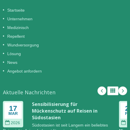
Startseite
Unternehmen
Medizinisch
Repellent
Wundversorgung
Lösung
News
Angebot anfordern
Aktuelle Nachrichten
Sensibilisierung für
17
2
Mückenschutz auf Reisen in
MAR
F
Südostasien
2026
2
Südostasien ist seit Langem ein beliebtes