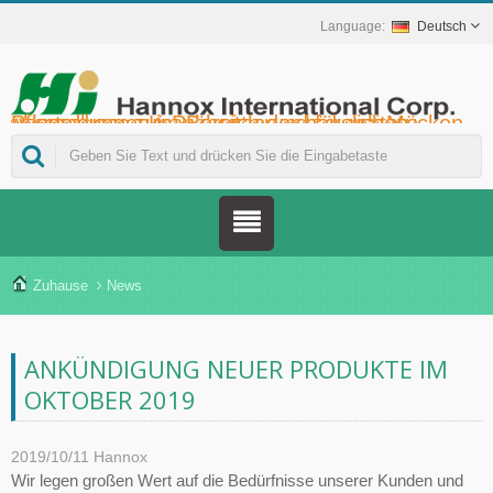
Deutsch
Hannox International Corp. - Wir unterstützen Importeure, Großhändler, Distributoren und Marken im Gesundheitswesen bei der Markteinführung von medikamentenfreien Wund- und Schleimhautpflegeprodukten für Mundgeschwüre, die unterstützende Krebstherapie, den Hautschutz, die Nasenschleimhautpflege und die Wundversorgung zu Hause. Darüber hinaus bieten wir ein breiteres Spektrum an Medizinprodukten zur Diabetesprävention und -behandlung, zur Prävention von durch Mücken übertragenen Krankheiten und für weitere Anwendungen im Bereich der häuslichen Pflege.
Zuhause
News
ANKÜNDIGUNG NEUER PRODUKTE IM
OKTOBER 2019
2019/10/11
Hannox
Wir legen großen Wert auf die Bedürfnisse unserer Kunden und