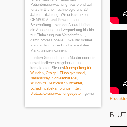
Patientenüberwachung, basierend auf
fortschrittlicher Technologie und 23
Jahren Erfahrung. Wir unterstützen
OEM/ODM- und Private-Label-
Beschaffung – von der Auswahl über
die Anpassung und Verpackung bis hin
zur Einhaltung von Vorschriften –,
damit professionelle Einkäufer schnell
standardkonforme Produkte auf den
Markt bringen können.
Fordern Sie noch heute Muster oder ein
unverbindliches Angebot an und
kontaktieren Sie uns
Mundspülung für
Wunden
,
Oralgel
,
Flüssigverband
,
Nasenspray
,
Schleimhautgel
,
Wundhilfe
,
Mückenschutzmittel
,
Schädlingsbekämpfungsmittel
,
Blutzuckerüberwachungssystem
gerne
Produktde
.
BLUT