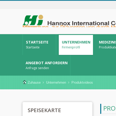
Hannox International Corp. - Wir unterstützen Importeure, Großhändler, Distributoren und Marken im Gesundheitswesen bei der Markteinführung von medikamentenfreien Wund- und Schleimhautpflegeprodukten für Mundgeschwüre, die unterstützende Krebstherapie, den Hautschutz, die Nasenschleimhautpflege und die Wundversorgung zu Hause. Darüber hinaus bieten wir ein breiteres Spektrum an Medizinprodukten zur Diabetesprävention und -behandlung, zur Prävention von durch Mücken übertragenen Krankheiten und für weitere Anwendungen im Bereich der häuslichen Pflege.
STARTSEITE
UNTERNEHMEN
MEDIZIN
Startseite
Firmenprofil
Produktkat
ANGEBOT ANFORDERN
Anfrage senden
Zuhause
Unternehmen
Produktvideos
PRO
SPEISEKARTE