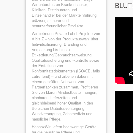
BLUT
Wir unterstützen Krankenhäuser,
Kliniken, Distributoren und
Einzelhändler bei der Markteinführung
präziser, sicherer und
benutzerfreundlicher Produkte.
Wir betreuen Private-Label-Projekte von
A bis Z – von der Produktauswahl über
Individualisierung, Branding und
Verpackung bis hin zu
Etikettierung/Gebrauchsanweisung,
Qualitätssicherung und -kontrolle sowie
der Erstellung von
Konformitätsdokumenten (ISO/CE, falls
zutreffend) – und arbeiten dabei mit
einem geprüften Netzwerk von
Partnerfabriken zusammen. Profitieren
Sie von klaren Mindestbestellmengen,
planbaren Lieferzeiten und
gleichbleibend hoher Qualität in den
Bereichen Diabetesversorgung,
Wundversorgung, Zahnmedizin und
häusliche Pflege.
HannoxWir liefern hochwertige Geräte
für die häusliche Pflege und