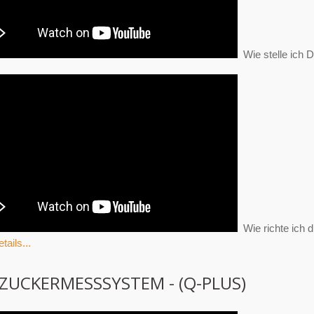
Wie stelle ich 
Wie richte ich 
tails...
ZUCKERMESSSYSTEM - (Q-PLUS)