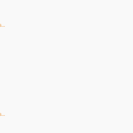
...
...