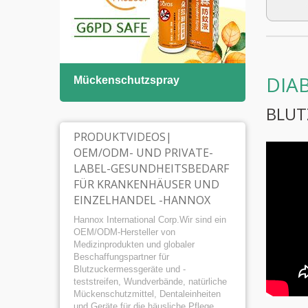
DIA
Mückenschutzspray
Lösu
Mund
BLUT
PRODUKTVIDEOS|
OEM/ODM- UND PRIVATE-
LABEL-GESUNDHEITSBEDARF
FÜR KRANKENHÄUSER UND
EINZELHANDEL -HANNOX
Hannox International Corp.Wir sind ein
OEM/ODM-Hersteller von
Medizinprodukten und globaler
Beschaffungspartner für
Blutzuckermessgeräte und -
teststreifen, Wundverbände, natürliche
Mückenschutzmittel, Dentaleinheiten
und Geräte für die häusliche Pflege.