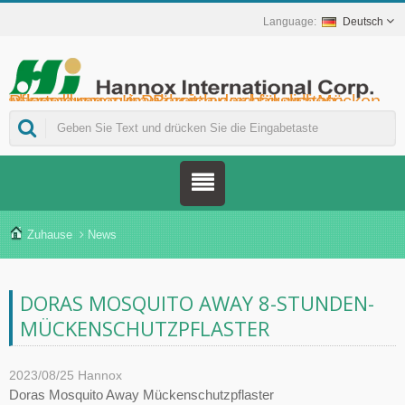
Deutsch
Hannox International Corp. - Wir unterstützen Importeure, Großhändler, Distributoren und Marken im Gesundheitswesen bei der Markteinführung von medikamentenfreien Wund- und Schleimhautpflegeprodukten für Mundgeschwüre, die unterstützende Krebstherapie, den Hautschutz, die Nasenschleimhautpflege und die Wundversorgung zu Hause. Darüber hinaus bieten wir ein breiteres Spektrum an Medizinprodukten zur Diabetesprävention und -behandlung, zur Prävention von durch Mücken übertragenen Krankheiten und für weitere Anwendungen im Bereich der häuslichen Pflege.
Zuhause
News
DORAS MOSQUITO AWAY 8-STUNDEN-
MÜCKENSCHUTZPFLASTER
2023/08/25
Hannox
Doras Mosquito Away Mückenschutzpflaster