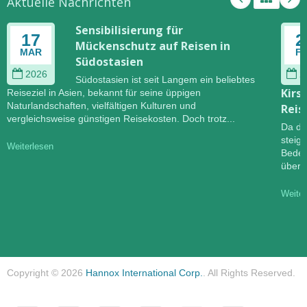
Aktuelle Nachrichten
Sensibilisierung für
17
2
Mückenschutz auf Reisen in
MAR
F
Südostasien
2026
2
Südostasien ist seit Langem ein beliebtes
Kirs
Reiseziel in Asien, bekannt für seine üppigen
Naturlandschaften, vielfältigen Kulturen und
Reis
vergleichsweise günstigen Reisekosten. Doch trotz...
Da di
steig
Weiterlesen
Bedeu
übert
Weiter
Copyright © 2026
Hannox International Corp.
. All Rights Reserved.