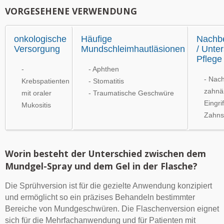
VORGESEHENE VERWENDUNG
onkologische
Häufige
Nachb
Versorgung
Mundschleimhautläsionen
/ Unte
Pflege
-
- Aphthen
- Nac
Krebspatienten
- Stomatitis
zahnär
mit oraler
- Traumatische Geschwüre
Eingri
Mukositis
Zahns
Worin besteht der Unterschied zwischen dem
Mundgel-Spray und dem Gel in der Flasche?
Die Sprühversion ist für die gezielte Anwendung konzipiert
und ermöglicht so ein präzises Behandeln bestimmter
Bereiche von Mundgeschwüren. Die Flaschenversion eignet
sich für die Mehrfachanwendung und für Patienten mit