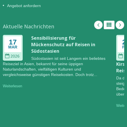
Angebot anfordern
Aktuelle Nachrichten
Sensibilisierung für
17
2
Mückenschutz auf Reisen in
MAR
F
Südostasien
2026
2
Südostasien ist seit Langem ein beliebtes
Kirs
Reiseziel in Asien, bekannt für seine üppigen
Naturlandschaften, vielfältigen Kulturen und
Reis
vergleichsweise günstigen Reisekosten. Doch trotz...
Da di
steig
Weiterlesen
Bedeu
übert
Weiter