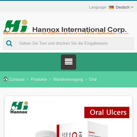
Deutsch
Hannox International Corp. - Wir unterstützen Importeure, Großhändler, Distributoren und Marken im Gesundheitswesen bei der Markteinführung von medikamentenfreien Wund- und Schleimhautpflegeprodukten für Mundgeschwüre, die unterstützende Krebstherapie, den Hautschutz, die Nasenschleimhautpflege und die Wundversorgung zu Hause. Darüber hinaus bieten wir ein breiteres Spektrum an Medizinprodukten zur Diabetesprävention und -behandlung, zur Prävention von durch Mücken übertragenen Krankheiten und für weitere Anwendungen im Bereich der häuslichen Pflege.
Zuhause
Produkte
Wundversorgung
Oral